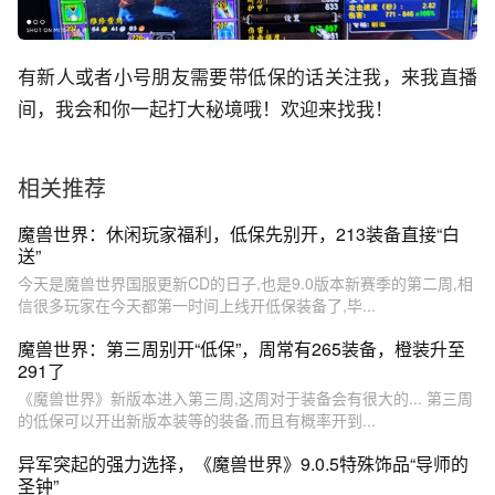
有新人或者小号朋友需要带低保的话关注我，来我直播
间，我会和你一起打大秘境哦！欢迎来找我！
相关推荐
魔兽世界：休闲玩家福利，低保先别开，213装备直接“白
送”
今天是魔兽世界国服更新CD的日子,也是9.0版本新赛季的第二周,相
信很多玩家在今天都第一时间上线开低保装备了,毕...
魔兽世界：第三周别开“低保”，周常有265装备，橙装升至
291了
《魔兽世界》新版本进入第三周,这周对于装备会有很大的... 第三周
的低保可以开出新版本装等的装备,而且有概率开到...
异军突起的强力选择，《魔兽世界》9.0.5特殊饰品“导师的
圣钟”