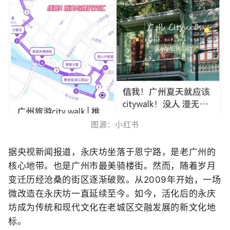
图源：小红书
据央视新闻报道，
永庆坊坐落于恩宁路，
是老广州的
核心地带。
也是广州市最美骑楼街。
然而，随着岁月
变迁
历经沧桑的街区
逐渐破败。
从2009年开始，
一场
微改造
在永庆坊一直延续至今。
如今，活化后的永庆
坊
成为传统和现代文化
在老城区交融发展的
新文化地
标。