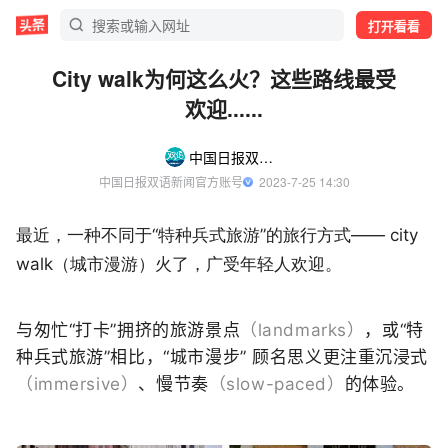
打开看看
City walk为何这么火？这些路线最受
欢迎......
中国日报双语新闻
中国日报双语新闻官方账号
  2023-7-25 14:30
最近，一种不同于“特种兵式旅游”的旅行方式—— city
walk（城市漫游）火了，广受年轻人欢迎。
与匆忙“打卡”拥挤的
旅游景点
（landmarks）
，
或“特
种兵式旅游”相比，
“
城市漫步” 顾名思义
更注重沉浸式
（immersive）
、
慢节奏
（slow-paced）
的体验。