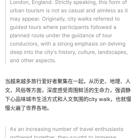
London, England. Strictly speaking, this form of
urban tourism is not as casual and aimless as it
may appear. Originally, city walks referred to
guided tours where participants followed a
planned route under the guidance of tour
conductors, with a strong emphasis on delving
deep into the city's history, culture, landscapes,
and other aspects.
当越来越多旅行爱好者聚集在一起，从历史、地理、人
文、风俗等方面，深度感受周围鲜活的生命力，强调静
下心品味城市生活方式和人文氛围的city walk，也就慢
慢火遍了世界各地。
As an increasing number of travel enthusiasts
gathered together, they sought to immerse