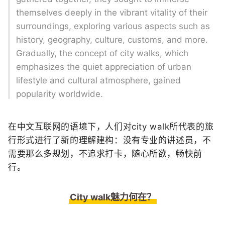
themselves deeply in the vibrant vitality of their
surroundings, exploring various aspects such as
history, geography, culture, customs, and more.
Gradually, the concept of city walks, which
emphasizes the quiet appreciation of urban
lifestyle and cultural atmosphere, gained
popularity worldwide.
在中文互联网的语境下，人们对city walk所代表的旅
行形式进行了新的理解建构：没有专业的讲述员，不
需要那么多规划，不追求打卡，随心所欲，畅快前
行。
City walk魅力何在？