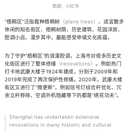
图源：小红书
“梧桐区”泛指
栽种梧桐树
（plane trees）
、
适宜散步
休闲的知名街区
、
梧桐树荫、历史建筑、
花园洋房、
腔调小店。
漫步其中，
最能感受申城文化底蕴。
为了守护“梧桐区”的浪漫腔调，
上海市对很多历史文
化街区
进行了整体修缮
（renovations）
。
例如热门
打卡地
武康大楼
于1924年建成，
分别于2009年和
2019年
完成了两次保护性修缮。
2020年，武康大楼
街区
又进行了“微更新”，
例如信号灯综合杆优化、
冗
余立杆移除、空调外机隐藏等
下的都是“绣花功夫”
。
Shanghai has undertaken extensive
renovations in many historic and cultural