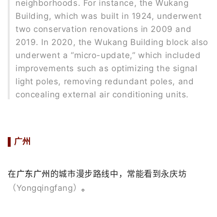
neighborhoods. For instance, the Wukang
Building, which was built in 1924, underwent
two conservation renovations in 2009 and
2019. In 2020, the Wukang Building block also
underwent a “micro-update,” which included
improvements such as optimizing the signal
light poles, removing redundant poles, and
concealing external air conditioning units.
▌
广州
在
广东广州
的城市漫步路线中，常能看到永庆坊
（Yongqingfang）
。