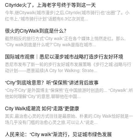
Cityride火了，上海老字号终于等到这一天
今年,继Citywalk(城市漫步)之后,Cityride(城市骑行)也“出圈”了。小
红书上,“城市骑行计划”话题有6.3亿次浏览...
很火的CityWalk到底是什么？
截然相反的旅行方式“City walk”正在各个媒体上悄然走红。那么,
“City walk到底是什么呢?”City walk是指在城市...
国际城市观察｜悉尼以漫步城市战略打造步行友好环境
悉尼市发布了新一轮的步行友好城市发展策略《步行之城:战略与行
动计划——愿景延续(A City for Walking: Strate...
“City”到底啥意思？听“保保熊”讲述背后故事
“City不City”是外国博主“保保熊”在中国旅游时创造的... “Citywalk”,听
他如何理解“City”的意思,聊聊他在中国...
City Walk成潮流 如何“走路”更健康
其实,最治愈心灵的方式往往是最原始、朴素的,City Walk恰好就是一
场几乎没有门槛的治愈心灵之旅,可以让人“说走...
人民来论：“City walk”渐流行，见证城市绿色发展