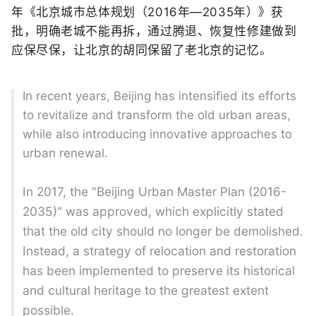
年
《北京城市总体规划（2016年—2035年）》
获
批，
明确老城不能再拆，
通过腾退、恢复性修建
做到
应保尽保，
让北京的胡同
保留了老北京的记忆。
In recent years, Beijing has intensified its efforts
to revitalize and transform the old urban areas,
while also introducing innovative approaches to
urban renewal.
In 2017, the "Beijing Urban Master Plan (2016-
2035)" was approved, which explicitly stated
that the old city should no longer be demolished.
Instead, a strategy of relocation and restoration
has been implemented to preserve its historical
and cultural heritage to the greatest extent
possible.