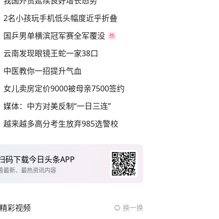
我国外贸延续良好增长态势
2名小孩玩手机低头幅度近乎折叠
国乒男单横滨冠军赛全军覆没
云南发现眼镜王蛇一家38口
中医教你一招提升气血
女儿卖房定价9000被母亲7500签约
媒体：中方对美反制“一日三连”
越来越多高分考生放弃985选警校
扫码下载今日头条APP
看最新、最热资讯内容
精彩视频
换一换