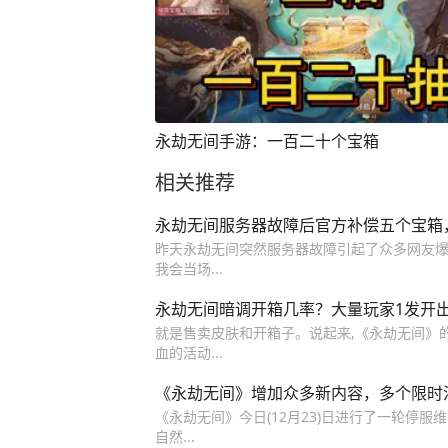
永劫无间手游：一百二十个宝箱
相关推荐
永劫无间服务器故障后官方补偿五个宝箱
昨天永劫无间突然服务器故障引起了众多网友爆破,
我会当场...
永劫无间暗调开箱几率？大量玩家1发开
就是售卖皮肤和开箱子。说起来,《永劫无间》的箱
血的活动...
《永劫无间》增加众多新内容，多个限时
《永劫无间》今日(12月23)日进行了一轮停服维
自然...