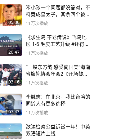
笨小孩一个问题都没答对，不
料竟成皇太子，其余四个被处
死
05:30
11万
次播放
《求生岛 不老传说》飞鸟地
区 1-6 毛皮工艺升级 #还得是
主机大作
20:47
11万
次播放
“一缕东方韵 感受南国美”海南
省旗袍协会年会2《开场鼓》
二团
03:16
11万
次播放
李胤志：在北京，我比台湾的
同龄人有更多选择
07:43
11万
次播放
数读检察公益诉讼十年！中英
双语短片上线