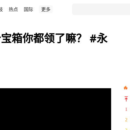
技
热点
国际
更多
宝箱你都领了嘛？ #永
1
2