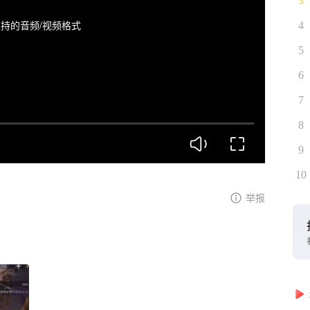
3
持的音频/视频格式
4
5
6
7
8
9
10
举报