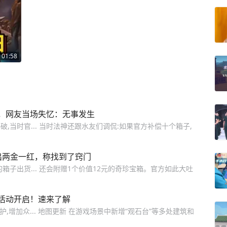
01:58
，网友当场失忆：无事发生
当时官... 当时法神还跟水友们调侃:如果官方补偿十个箱子,
出两金一红，称找到了窍门
子出货... 还会附赠1个价值12元的奇珍宝箱。官方如此大吐
活动开启！速来了解
护,增加众... 地图更新 在游戏场景中新增“观石台”等多处建筑和