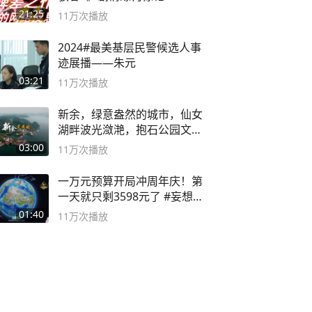
21:25
11万
次播放
2024#最美基层民警候选人事
迹展播——朱元
03:21
11万
次播放
新余，绿意盎然的城市，仙女
湖畔波光潋滟，抱石公园文化
深邃……
03:00
11万
次播放
一万元预算开局冲周年庆！第
一天就只剩3598元了 #妄想山
海
01:40
11万
次播放