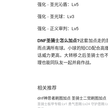
强化 - 圣光沁盾：Lv5
强化 - 圣光球：Lv3
强化 - 正义审判：Lv5
这套加点走的
DNF圣骑士怎么加点?
而点满所有球。小球的短CD配合高
话威力更高。大转移之后圣骑士也不
理也能同队友一起并肩作战。
相关推荐
dnf神思者刷图加点 圣骑士二觉刷图加点
圣骑士板甲专精:Lv1 勇气恩赐:Lv24 守护恩赐