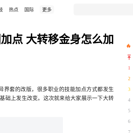
技
热点
国际
更多
加点 大转移金身怎么加
1
2
于异界套的改版，很多职业的技能加点方式都发生
3
基础上发生改变。这次就来给大家展示一下大转
4
5
6
7