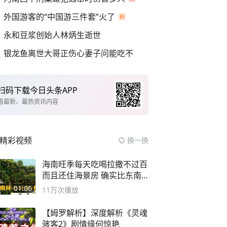
外国游客的“中国游三件套”火了
永和豆浆创始人林炳生逝世
银龙鱼离世大哥正伤心妻子问能吃不
扫码下载今日头条APP
看最新、最热资讯内容
精彩视频
换一换
海南旺季每天吃喝拉撒不过百
而且还住海景房 确实比东南
亚合适
01:06
11万
次播放
【姆罗解析】深度解析《灵魂
骇客2》剧情缘何惊艳