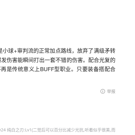
是小球+审判流的正常加点路线，放弃了满级矛转
爆发伤害能瞬间打出一套不错的伤害。配合光复的
再是传统意义上BUFF型职业。只要装备搭配合
举报
:Lv24 纯白之刃:Lv1(二觉后可以百分比减少光抗,听着似乎很美,而