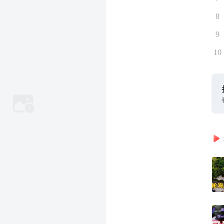
8
9
10