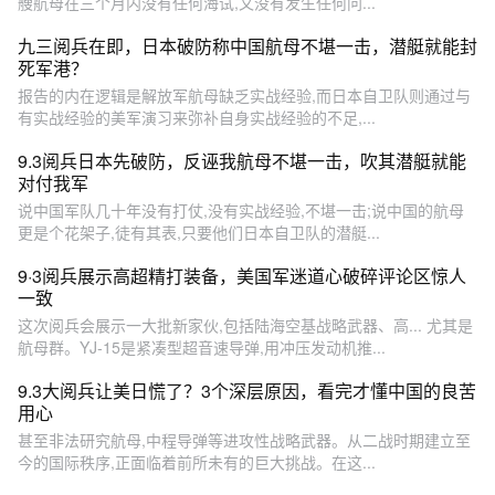
艘航母在三个月内没有任何海试,又没有发生任何问...
九三阅兵在即，日本破防称中国航母不堪一击，潜艇就能封
死军港？
报告的内在逻辑是解放军航母缺乏实战经验,而日本自卫队则通过与
有实战经验的美军演习来弥补自身实战经验的不足,...
9.3阅兵日本先破防，反诬我航母不堪一击，吹其潜艇就能
对付我军
说中国军队几十年没有打仗,没有实战经验,不堪一击;说中国的航母
更是个花架子,徒有其表,只要他们日本自卫队的潜艇...
9·3阅兵展示高超精打装备，美国军迷道心破碎评论区惊人
一致
这次阅兵会展示一大批新家伙,包括陆海空基战略武器、高... 尤其是
航母群。YJ-15是紧凑型超音速导弹,用冲压发动机推...
9.3大阅兵让美日慌了？3个深层原因，看完才懂中国的良苦
用心
甚至非法研究航母,中程导弹等进攻性战略武器。从二战时期建立至
今的国际秩序,正面临着前所未有的巨大挑战。在这...