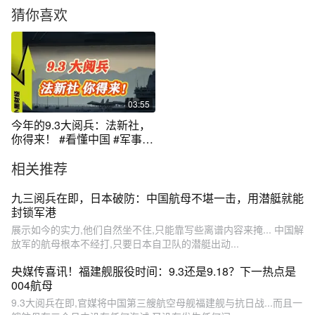
猜你喜欢
03:55
今年的9.3大阅兵：法新社，
你得来！ #看懂中国 #军事科
普 #山东舰 #歼20
相关推荐
九三阅兵在即，日本破防：中国航母不堪一击，用潜艇就能
封锁军港
展示如今的实力,他们自然坐不住,只能靠写些离谱内容来掩... 中国解
放军的航母根本不经打,只要日本自卫队的潜艇出动...
央媒传喜讯！福建舰服役时间：9.3还是9.18？下一热点是
004航母
9.3大阅兵在即,官媒将中国第三艘航空母舰福建舰与抗日战...而且一