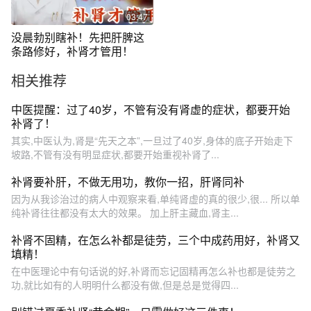
03:47
没晨勃别瞎补！先把肝脾这
条路修好，补肾才管用！
相关推荐
中医提醒：过了40岁，不管有没有肾虚的症状，都要开始
补肾了！
其实,中医认为,肾是“先天之本”,一旦过了40岁,身体的底子开始走下
坡路,不管有没有明显症状,都要开始重视补肾了...
补肾要补肝，不做无用功，教你一招，肝肾同补
因为从我诊治过的病人中观察来看,单纯肾虚的真的很少,很... 所以单
纯补肾往往都没有太大的效果。 加上肝主藏血,肾主...
补肾不固精，在怎么补都是徒劳，三个中成药用好，补肾又
填精！
在中医理论中有句话说的好,补肾而忘记固精再怎么补也都是徒劳之
功,就比如有的人明明什么都没有做,但是总是觉得四...