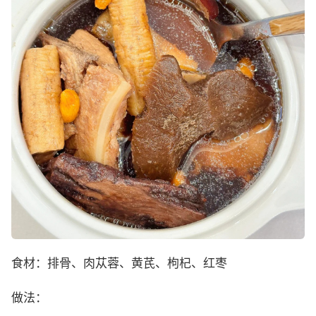
食材：排骨、肉苁蓉、黄芪、枸杞、红枣
做法：