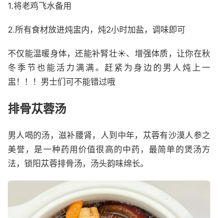
1.将老鸡飞水备用
2.所有食材放进炖盅内，炖2小时加盐，调味即可
不仅能温暖身体，还能补腎壮☀、增强体质，让你在秋
冬季节也能活力满满。赶紧为身边的男人炖上一
盅！！！男士们可不能错过哦
排骨苁蓉汤
男人喝的汤，滋补腰肾，人到中年，苁蓉有沙漠人参之
美誉，是一种药用价值很高的中药，最简单的煲汤方
法，锁阳苁蓉排骨汤，汤头韵味绵长。