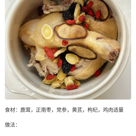
食材：鹿茸，正南枣，党参，黄芪，枸杞，鸡肉适量
做法：