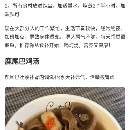
2，所有食材放进炖盅，加适量水，炖煮2个半小时，加
盐就可
现在大部分人的工作繁忙，生活节奏较快，经常熬夜、
加班加点，导致身体透支。 男人肾气不够，每天感觉很
疲惫，推荐你从食补开始！喝炖汤，营养又健康！
鹿尾巴鸡汤
鹿尾巴壮腰补肾内‮滋调‬补汤 大补元气，治‮酸腰‬肾虚。