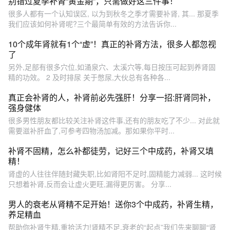
别错过夏季补肾“黄金期”，只需做好这三件事！
很多人都有一个认知误区, 以为到秋冬之季才需要补肾, 其... 那夏季
我们应该如何补肾呢?三个最简单有效的方法告诉你...
10个成年肾就有1个“虚”！真正的补肾方法，很多人都忽视
了
另外,足部有很多穴位,如涌泉穴、太溪穴等,每日按压可起到养肾固
精的功效。 2 及时排尿 关于憋尿,大伙总有各种各...
真正会补肾的人，补肾前必先强肝！分享一招:肝肾同补，
强身健体
很多男性朋友都比较关注补肾这件事,还有的朋友吃了不少... 对此就
需要滋补肝血了,可参考四物汤加减。那如果你平时...
补肾不固精，怎么补都徒劳，记好三个中成药，补肾又填
精！
肾虚的人往往伴随封藏失职,比如肾阳不足时,固精能力减弱... 这时候
只想着补肾,反而会让虚火更旺,漏得更厉害。 分享...
男人的衰老从肾精不足开始！送你3个中成药，补肾生精，
养足精血
帮助你补肾生精,重拾活力!肾精不足,衰老的“起点”我们先来聊聊“肾