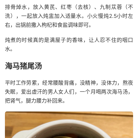
排骨焯水，放入黄芪、红枣（去核）、九制苁蓉（不
洗），一起放入炖盅加入适量水。小火慢炖2.5小时左
右，出锅前撒入枸杞和食盐调味即可。
炖煮的时候真的是满屋子的香味，让人忍不住的咽口
水。
海马猪尾汤
平时工作劳累，经常腰酸背痛，没精神，没体力，熬夜
失眠，爱出虚汗的男人女人们，一个月喝两次海马汤，
把肾气，腿力腰力补回来。