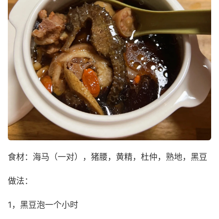
食材：海马（一对），猪腰，黄精，杜仲，熟地，黑豆
做法：
1，黑豆泡一个小时