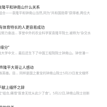
袁隆平和钟南山什么关系
组合——袁隆平和钟南山当然,同为“共和国勋章”获得者,两位大
有体育特长的人更容易成功
力奋战... 享誉中外的农业科学家袁隆平院士,被称为“杂交水
缘分”
大学中文... 最后还生下了中国工程院院士钟南山。钟世潘一
一声隆平大哥让人感动
英雄。目... 同样是国之重宝的钟南山院士5月23日发文缅怀
平献上缅怀之辞
组合,痛惜“医食无忧从此少了食”。5月22日,钟南山院士创新