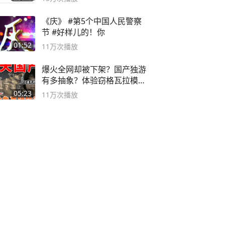
《庆》 #第5个中国人民警察
节 #好样儿的！你
01:52
11万
次播放
爆火全网却被下架？国产独游
有多抽象？体验窃格瓦拉模拟
器！
05:23
11万
次播放