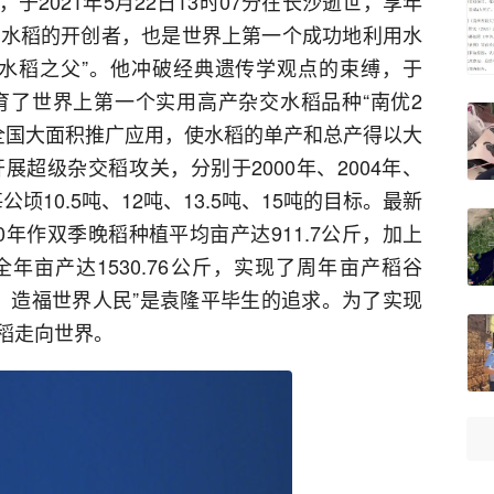
2021年5月22日13时07分在长沙逝世，享年
交水稻的开创者，也是世界上第一个成功地利用水
水稻之父”。他冲破经典遗传学观点的束缚，于
选育了世界上第一个实用高产杂交水稻品种“南优2
在全国大面积推广应用，使水稻的单产和总产得以大
展超级杂交稻攻关，分别于2000年、2004年、
公顷10.5吨、12吨、13.5吨、15吨的目标。最新
0年作双季晚稻种植平均亩产达911.7公斤，加上
全年亩产达1530.76公斤，实现了周年亩产稻谷
稻，造福世界人民”是袁隆平毕生的追求。为了实现
稻走向世界。