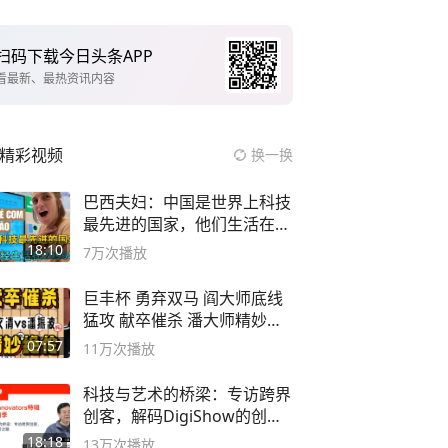
扫码下载今日头条APP
看最新、最热资讯内容
精彩视频
换一换
巴西夫妇：中国是世界上科技
最先进的国家，他们生活在
2999年
18:10
7万
次播放
巨丰杯 勇弃双马 阎大师底线
猛攻 献卒催杀 潘大师精妙入
局
07:57
11万
次播放
科技与艺术的桥梁：专访跨界
创客，解码DigiShow的创新
之路
18:18
13万
次播放