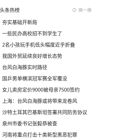
头条热榜
换一换
夯实基础开新局
一些民办高校招不到学生了
2名小孩玩手机低头幅度近乎折叠
我国外贸延续良好增长态势
台风白海豚实时路径
国乒男单横滨冠军赛全军覆没
女儿卖房定价9000被母亲7500签约
上海：台风白海豚或将带来龙卷风
沙特土耳其巴基斯坦签署共同防务协议
泉州市委书记张毅恭被查
河南将重点打击十类新型黑恶犯罪