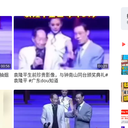
00:56
00:21
再抽烟
袁隆平生前珍贵影像，与钟南山同台颁奖典礼#
袁隆平 #广东dou知道