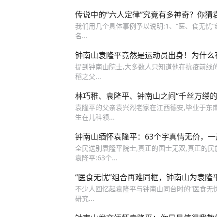
传说中的“六人定律”究竟有多神奇？你猜
我们用几个具体事例予以说明:1、“医、食无忧”
名...
钟南山袁隆平竟然是运动员出身！为什么
提到钟南山院士,大多数人只知道他在抗疫前线的努
稻之父...
林巧稚、袁隆平、钟南山之间“千丝万缕的
袁隆平的父亲袁兴烈老家在江西德安,毕业于东南
生在儿科领...
钟南山缅怀袁隆平：63个字真情无价，
全民送别袁隆平院士,真正的国士无双,真正的民族
袁隆平:63个...
“医食无忧”组合再难同框，钟南山为袁隆
不少人回忆起袁隆平与钟南山同台时的“医食无忧”
研究...