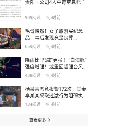
贵阳一公司4人中毒窒息死亡
909
阅读
4小时前
毛骨悚然！女子旅游买纪念
品，事后发现竟是丧葬
品："一开始摊主拒退"
659
阅读
4小时前
降雨比“巴威”更强 ！“白海豚”
强度增强！或重回超强台风
级！宁波全域预警→
438
阅读
4小时前
杨某某恶意报警172次，其妻
李某某采取过激行为阻碍执
法，夫妻二人被行拘！
134
阅读
4小时前
查看更多