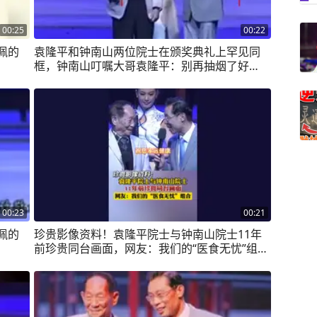
00:25
00:22
佩的
袁隆平和钟南山两位院士在颁奖典礼上罕见同
框，钟南山叮嘱大哥袁隆平：别再抽烟了好
吧！
00:23
00:21
佩的
珍贵影像资料！袁隆平院士与钟南山院士11年
前珍贵同台画面，网友：我们的“医食无忧”组
合！#致敬时代楷模 #喜迎二十大 #抖音小助手