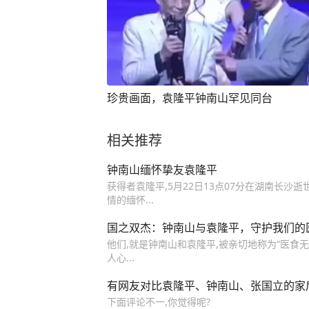
珍贵画面，袁隆平钟南山罕见同台
相关推荐
钟南山缅怀挚友袁隆平
获得者袁隆平,5月22日13点07分在湖南长沙
情的缅怀...
国之双杰：钟南山与袁隆平，守护我们的
他们,就是钟南山和袁隆平,被亲切地称为“医食无
人心...
有网友对比袁隆平、钟南山、张国立的家
下面评论不一,你觉得呢?