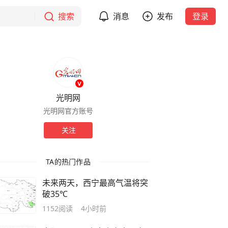
搜索
消息
发布
登录
光明网
光明网官方账号
关注
TA的热门作品
未来两天，西宁最高气温将突
破35℃
1152
阅读
4小时前