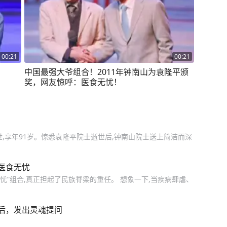
00:21
00:21
中国最强大爷组合！2011年钟南山为袁隆平颁
奖，网友惊呼：医食无忧！
逝世,享年91岁。惊悉袁隆平院士逝世后,钟南山院士送上简洁而深
医食无忧
忧”组合,真正担起了民族脊梁的重任。 想象一下,当疾病肆虐、
后，发出灵魂提问