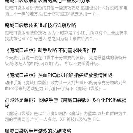
魔域口袋版解析装备的其他一些技巧分享
魔域口袋版解析装备的其他一些技巧攻略,追加也没什么好说的,和电
脑上不一样的地方,就在于它每追加5就要多用一个...
魔域口袋版装备追加技巧详解攻略
魔域口袋版砸装备技巧,因为平时算是个小红手,所以有个土豪朋友来
找我帮他砸个新号送人,总之因为有土豪供给资金,...
《魔域口袋版》新手攻略 不同需求装备推荐
今天我们就说一说在口袋中十分重要的装备。 先是最基础的装备升
级,等级与人物相符,可以加1战。 所以不要懒得升级...
《魔域口袋版》热血PK玩法详解 指尖绽放激情团战
动作手游《魔域口袋版》致力让一大批热爱PK的玩家充分领略到热
血PK带来的游戏魅力,让我们来了解下《魔域口袋版》...
群殴还是单挑？ 网络手游《魔域口袋版》多样化PK系统揭
秘
《魔域口袋版》是以经典魔幻网游《魔域》为蓝本,以热血群殴为主
题的手机网游,主打一人多宠、XP 神技以及特色 PK...
魔域口袋版半年游戏的总结攻略