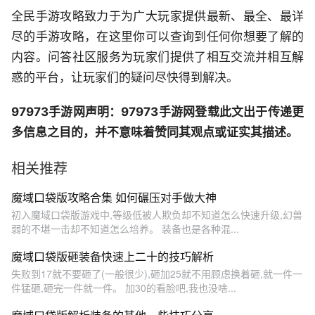
全民手游攻略致力于为广大玩家提供最新、最全、最详
尽的手游攻略，在这里你可以查询到任何你想要了解的
内容。问答社区服务为玩家们提供了相互交流并相互解
惑的平台，让玩家们的疑问尽快得到解决。
97973手游网声明：97973手游网登载此文出于传递更
多信息之目的，并不意味着赞同其观点或证实其描述。
相关推荐
魔域口袋版攻略合集 如何碾压对手做大神
初入魔域口袋版游戏中,等级低被人欺负却不知道怎么快速升级,幻兽
弱的不堪一击却不知道怎么培养。 装备也是各种混...
魔域口袋版砸装备快速上二十的技巧解析
失败到17就不要砸了(一般很少),砸加25就不用顾虑换着砸,就一件一
件猛砸,砸完一件就一件。 加30的看脸吧,我也没啥...