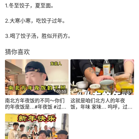
1.冬至饺子，夏至面。
2.大寒小寒，吃饺子过年。
3.喝了饺子汤，胜似开药方。
猜你喜欢
00:55
00:59
南北方年夜饭的不同～你们
这就是咱们北方人的年夜
的年夜饭是…#年夜饭 #过年
饭，年味 家味… 呜呼，过年
#春节 #南北差异
啦#北方人的年夜饭有多卷 #
北方年夜饭 #舌尖上的老店 #
这很北方 #这很河北