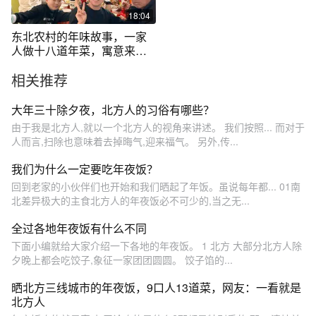
18:04
东北农村的年味故事，一家
人做十八道年菜，寓意来年
富贵吉祥
相关推荐
大年三十除夕夜，北方人的习俗有哪些？
由于我是北方人,就以一个北方人的视角来讲述。 我们按照... 而对于
人而言,扫除也意味着去掉晦气,迎来福气。 另外,传...
我们为什么一定要吃年夜饭？
回到老家的小伙伴们也开始和我们晒起了年饭。虽说每年都... 01南
北差异极大的主食北方人的年夜饭必不可少的,当之无...
全过各地年夜饭有什么不同
下面小编就给大家介绍一下各地的年夜饭。 1 北方 大部分北方人除
夕晚上都会吃饺子,象征一家团团圆圆。 饺子馅的...
晒北方三线城市的年夜饭，9口人13道菜，网友：一看就是
北方人