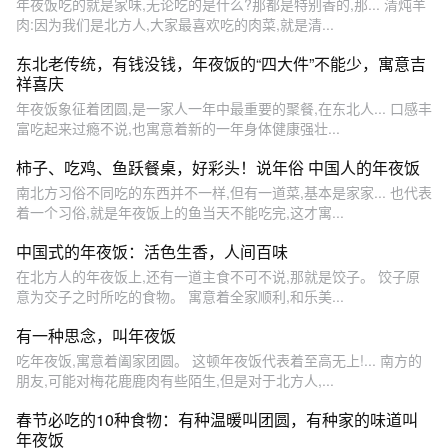
年夜饭吃的就是家味,无论吃的是什么?那都是特别香的,那... 清炖羊
肉:因为我们是北方人,大家最喜欢吃的肉菜,就是清...
东北老传统，有钱没钱，年夜饭的“四大件”不能少，寓意吉
祥喜庆
年夜饭象征着团圆,是一家人一年中最重要的聚餐,在东北人... 口感丰
富吃起来过瘾不说,也寓意着新的一年身体健康强壮...
柿子、吃鸡、鱼跃餐桌，好彩头！说年俗 中国人的年夜饭
南北方习俗不同吃的东西并不一样,但有一道菜,基本是家家... 也代表
着一个习俗,就是年夜饭上的鱼当天不能吃完,这才寓...
中国式的年夜饭：活色生香，人间百味
在北方人的年夜饭上,还有一道主食不可不说,那就是饺子。 饺子原
意为交子之时所吃的食物。 寓意着全家顺利,和乐美...
有一种思念，叫年夜饭
吃年夜饭,寓意着阖家团圆。 这顿年夜饭代表着至高无上!... 南方的
朋友,可能对梅花鹿鹿肉有些陌生,但是对于北方人,...
春节必吃的10种食物：有种温暖叫团圆，有种家的味道叫
年夜饭