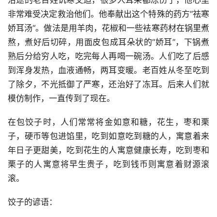
沿途的老百姓饥寒交迫，很多人耳朵都冻伤了，他心里
非常难受决定救治他们。他奉献出这个特殊的药方”祛寒
娇耳汤“。做法是用羊肉，花椒和一些袪寒药材在锅里煮
熬，煮好后切碎，用面皮包成耳朵状的“娇耳”，下锅煮
熟后分给穷人吃，吃完每人再喝一碗汤。人们吃了后感
到浑身发热，血液通畅，两耳变暖。老百姓从冬至吃到
了除夕，不光抵御了严寒，还治好了冻耳。后来人们就
模仿制作，一直传到了现在。
在包饺子时，人们常常将金如意和糖，花生，枣和栗
子，硬币等包进馅里，吃到如意吃到糖的人，寓意着来
年日子更甜美，吃到花生的人寓意健康长寿，吃到枣和
栗子的人寓意将早生贵子，吃到钱币则寓意着财源滚
滚。
饺子的谚语：