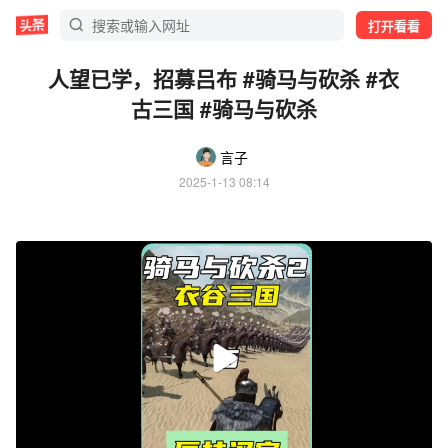
打开看看
人望已学，招募吕布 #骑马与砍杀 #衣
古三国 #骑马与砍杀
言子
2025-1-13 08:14