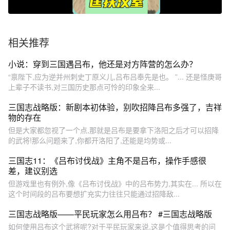
相关推荐
小说：穿到三国遇吕布，他还是对方阵营的怎么办？
“禀陛下,应为逆并州刺史丁原义儿,吕布吕奉先是也。 ”... 还是怪庚哥
上辈子不读书,对三国历史那点可怜的印象全来...
三国志战略版：新剧本初体验，别吹招降吕布多强了，吉祥
物的存在
但是大家都忽视了一个点,那就是吕布是要拿下洛阳之后才可以招降
的武将!那么问题来了,你都开洛阳了,还能是均势或...
三国志11：《吕布讨伐战》主角不是吕布，操作手感很
差，建议别选
但游戏里也有例外,像《吕布讨伐战》中的吕布势力,其实在... 所以在
这个时间段的吕布要想扩充实力往往只能通过招降敌...
三国志战略版——平民玩家怎么用吕布？ #三国志战略版
如何使用吕布这个武将呢?对于平民玩家来说,这是个值得思考的问