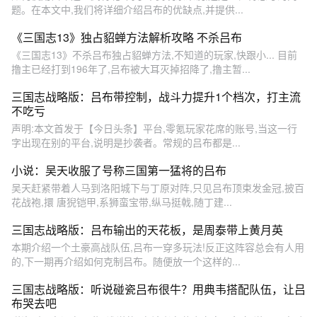
题。在本文中,我们将详细介绍吕布的优缺点,并提供...
《三国志13》独占貂蝉方法解析攻略 不杀吕布
《三国志13》不杀吕布独占貂蝉方法,不知道的玩家,快跟小... 目前
撸主已经打到196年了,吕布被大耳灭掉招降了,撸主暂...
三国志战略版：吕布带控制，战斗力提升1个档次，打主流
不吃亏
声明:本文首发于【今日头条】平台,零氪玩家花席的账号,当这一行
字出现在别的平台,说明是抄袭者。常规的吕布都是...
小说：吴天收服了号称三国第一猛将的吕布
吴天赶紧带着人马到洛阳城下与丁原对阵,只见吕布顶束发金冠,披百
花战袍,擐 唐猊铠甲,系狮蛮宝带,纵马挺戟,随丁建...
三国志战略版：吕布输出的天花板，是周泰带上黄月英
本期介绍一个土豪高战队伍,吕布一穿多玩法!反正这阵容总会有人用
的,下一期再介绍如何克制吕布。随便放一个这样的...
三国志战略版：听说碰瓷吕布很牛？用典韦搭配队伍，让吕
布哭去吧