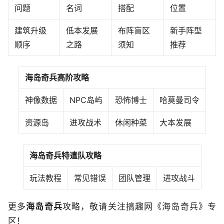
问题
名词
搭配
位置
建筑升级
低本发展
布阵盲区
新手阵型
顺序
之路
须知
推荐
海岛奇兵高阶攻略
神像数据
NPC岛屿
恐怖博士
哈莫曼司令
资源岛
进攻战术
休闲种菜
大本发展
海岛奇兵特遣队攻略
玩法教程
常见错误
团队管理
进攻战斗
更多
海岛奇兵
攻略，敬请关注搞趣网《海岛奇兵》专
区！