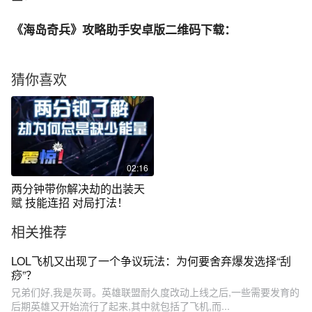
《海岛奇兵》攻略助手安卓版二维码下载：
猜你喜欢
02:16
两分钟带你解决劫的出装天
赋 技能连招 对局打法！
相关推荐
LOL飞机又出现了一个争议玩法：为何要舍弃爆发选择“刮
痧”？
兄弟们好,我是灰哥。英雄联盟耐久度改动上线之后,一些需要发育的
后期英雄又开始流行了起来,其中就包括了飞机,而...