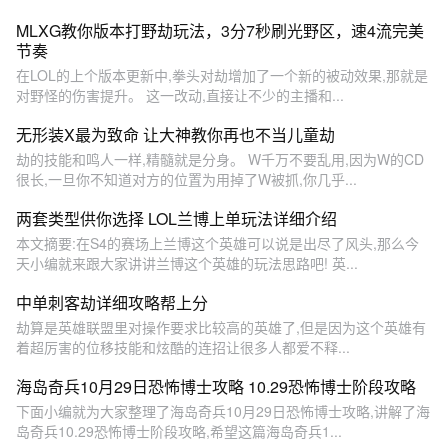
MLXG教你版本打野劫玩法，3分7秒刷光野区，速4流完美
节奏
在LOL的上个版本更新中,拳头对劫增加了一个新的被动效果,那就是
对野怪的伤害提升。 这一改动,直接让不少的主播和...
无形装X最为致命 让大神教你再也不当儿童劫
劫的技能和鸣人一样,精髓就是分身。 W千万不要乱用,因为W的CD
很长,一旦你不知道对方的位置为用掉了W被抓,你几乎...
两套类型供你选择 LOL兰博上单玩法详细介绍
本文摘要:在S4的赛场上兰博这个英雄可以说是出尽了风头,那么今
天小编就来跟大家讲讲兰博这个英雄的玩法思路吧! 英...
中单刺客劫详细攻略帮上分
劫算是英雄联盟里对操作要求比较高的英雄了,但是因为这个英雄有
着超厉害的位移技能和炫酷的连招让很多人都爱不释...
海岛奇兵10月29日恐怖博士攻略 10.29恐怖博士阶段攻略
下面小编就为大家整理了海岛奇兵10月29日恐怖博士攻略,讲解了海
岛奇兵10.29恐怖博士阶段攻略,希望这篇海岛奇兵1...