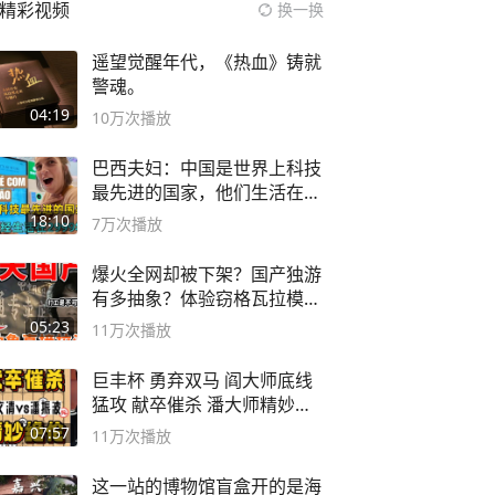
精彩视频
换一换
遥望觉醒年代，《热血》铸就
警魂。
04:19
10万
次播放
巴西夫妇：中国是世界上科技
最先进的国家，他们生活在
2999年
18:10
7万
次播放
爆火全网却被下架？国产独游
有多抽象？体验窃格瓦拉模拟
器！
05:23
11万
次播放
巨丰杯 勇弃双马 阎大师底线
猛攻 献卒催杀 潘大师精妙入
局
07:57
11万
次播放
这一站的博物馆盲盒开的是海