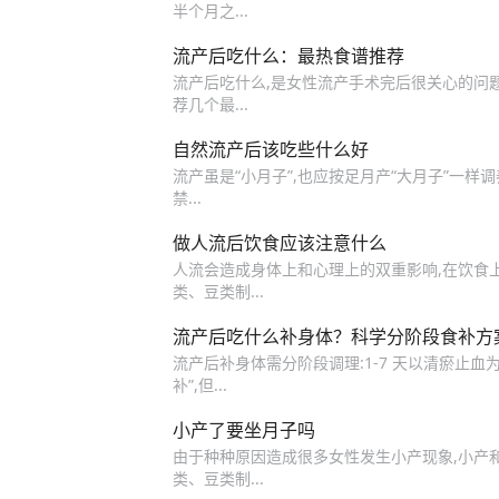
半个月之...
流产后吃什么：最热食谱推荐
流产后吃什么,是女性流产手术完后很关心的问
荐几个最...
自然流产后该吃些什么好
流产虽是“小月子”,也应按足月产“大月子”一
禁...
做人流后饮食应该注意什么
人流会造成身体上和心理上的双重影响,在饮食上
类、豆类制...
流产后吃什么补身体？科学分阶段食补方案
流产后补身体需分阶段调理:1-7 天以清瘀止血为
补”,但...
小产了要坐月子吗
由于种种原因造成很多女性发生小产现象,小产和
类、豆类制...