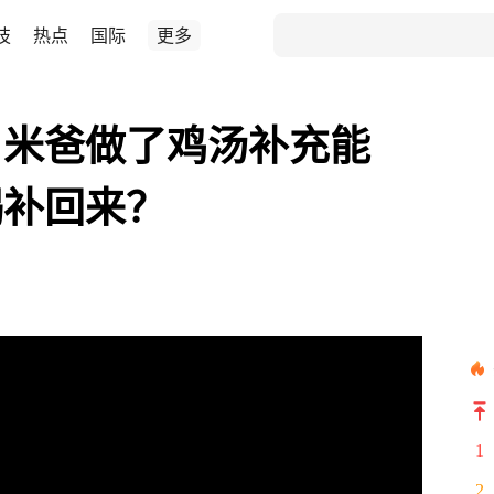
技
热点
国际
更多
，米爸做了鸡汤补充能
喝补回来？
1
2