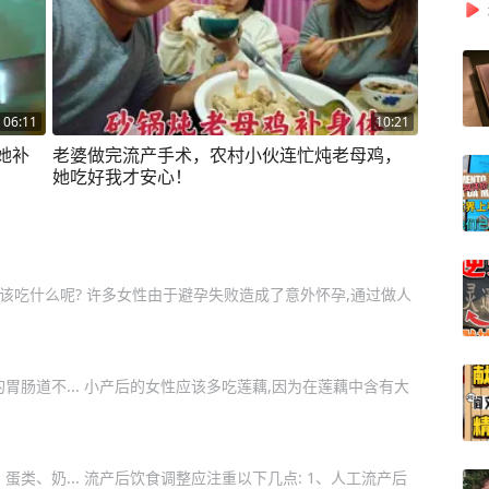
06:11
10:21
她补
老婆做完流产手术，农村小伙连忙炖老母鸡，
她吃好我才安心！
应该吃什么呢? 许多女性由于避孕失败造成了意外怀孕,通过做人
胃肠道不... 小产后的女性应该多吃莲藕,因为在莲藕中含有大
类、奶... 流产后饮食调整应注重以下几点: 1、人工流产后