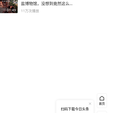
盐博物馆，没想到竟然这么好
逛！
01:49
11万
次播放
首页
扫码下载今日头条