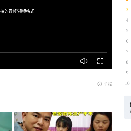
3
持的音频/视频格式
4
5
6
7
8
9
10
举报