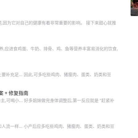
题,因为它对自己的健康有着非常重要的影响。 接下来甜心就推
样调养,应进食鸡蛋、牛奶、排骨、鸡、鱼等营养丰富易消化的饮食,
要补充足... 因此,可多吃些鸡肉、猪瘦肉、蛋类、奶类和豆
 + 修复指南
主,可喝小... 好多姐妹做完身体调整后,第一反应就是 “赶紧补
人流一样... 小产后应多吃些鸡肉、猪瘦肉、蛋类、奶类和豆