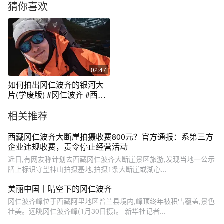
猜你喜欢
02:47
如何拍出冈仁波齐的银河大
片(学废版) #冈仁波齐 #西藏
#旅行
相关推荐
西藏冈仁波齐大断崖拍摄收费800元？官方通报：系第三方
企业违规收费，责令停止经营活动
近日,有网友称计划去西藏冈仁波齐大断崖景区旅游,发现当地一公示
牌上标识守望神山拍摄基地,拍摄1条大断崖或湖心...
美丽中国丨晴空下的冈仁波齐
冈仁波齐峰位于西藏阿里地区普兰县境内,峰顶终年被积雪覆盖,景色
壮美。远眺冈仁波齐峰(1月30日摄)。 新华社记者...