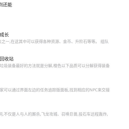
到还能
你成长
法之一,在这其中可以获得各种资源、金币、升阶石等等。 组队
理回收站
到垃圾装备最好的方法就是分解,橙色以下品质可以分解获得装备
玩家可以通过界面左边的任务追踪版面板,找到相应的NPC来交接
,不仅是人与人的厮杀,飞龙攻城、召唤巨兽,投石车远程轰炸,