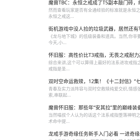
魔兽TBC：永恒之戒成了T5副本敲门砖
然而查看玩家是否有全通经验的标准就是永恒之
永恒之戒这...
街机游戏中没人捡的垃圾武器，居然还有
《龙与地下城》的低级装备和道具。当然,你非
今天,小...
怀旧服：高性价比T3戒指，无畏之戒耐
综合来讲,这个可以算得上最好的法系进攻戒指
戒指是圣...
双时空命运救赎，12集！《十二封信》“七
青春及实力派阵容与双时空救赎纯爱交织,情感
索,串联起...
魔兽怀旧服：那些年“安其拉”里的巅峰装
当然喵叔个人认为的话这个法系戒指堕落神明之戒
术命中提...
龙戒手游奇缘任务新手入门必看 一进奇