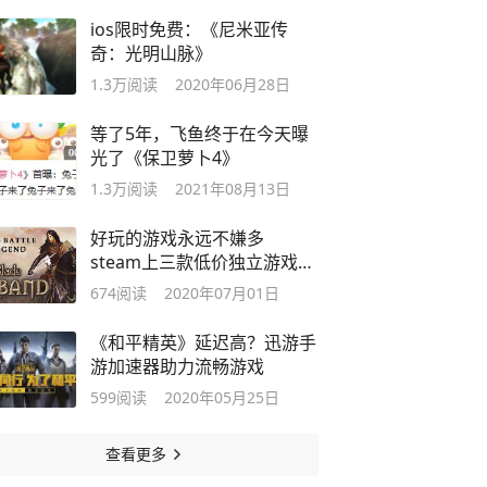
ios限时免费：《尼米亚传
奇：光明山脉》
1.3万
阅读
2020年06月28日
等了5年，飞鱼终于在今天曝
光了《保卫萝卜4》
1.3万
阅读
2021年08月13日
好玩的游戏永远不嫌多
steam上三款低价独立游戏推
荐
674
阅读
2020年07月01日
《和平精英》延迟高？迅游手
游加速器助力流畅游戏
599
阅读
2020年05月25日
查看更多