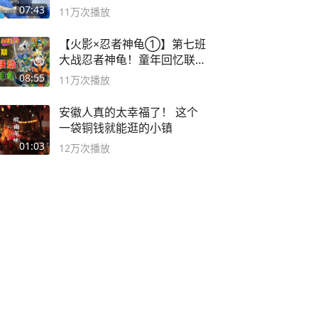
07:43
11万
次播放
【火影×忍者神龟①】第七班
大战忍者神龟！童年回忆联动
论武？
08:55
11万
次播放
安徽人真的太幸福了！ 这个
一袋铜钱就能逛的小镇
01:03
12万
次播放