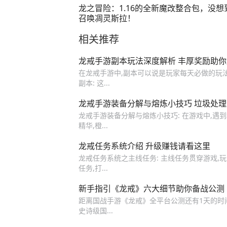
龙之冒险：1.16的全新魔改整合包，没想
召唤凋灵斯拉！
相关推荐
龙戒手游副本玩法深度解析 丰厚奖励助
在龙戒手游中,副本可以说是玩家每天必做的玩
副本: 这...
龙戒手游装备分解与熔炼小技巧 垃圾处
龙戒手游装备分解与熔炼小技巧: 在游戏中,遇
精华,橙...
龙戒任务系统介绍 升级赚钱请看这里
龙戒任务系统之主线任务: 主线任务贯穿游戏,
任务,打...
新手指引《龙戒》六大细节助你备战公测
距离国战手游《龙戒》全平台公测还有1天的时间
史诗级国...