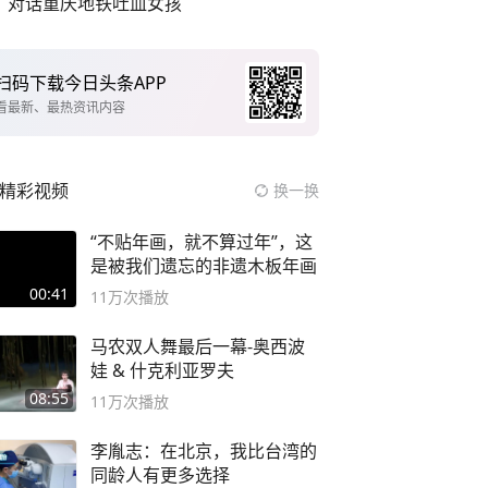
对话重庆地铁吐血女孩
扫码下载今日头条APP
看最新、最热资讯内容
精彩视频
换一换
“不贴年画，就不算过年”，这
是被我们遗忘的非遗木板年画
00:41
11万
次播放
马农双人舞最后一幕-奥西波
娃 & 什克利亚罗夫
08:55
11万
次播放
李胤志：在北京，我比台湾的
同龄人有更多选择