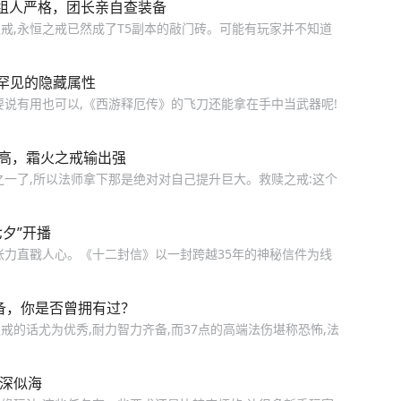
，组人严格，团长亲自查装备
戒,永恒之戒已然成了T5副本的敲门砖。可能有玩家并不知道
罕见的隐藏属性
要说有用也可以,《西游释厄传》的飞刀还能拿在手中当武器呢!
力高，霜火之戒输出强
之一了,所以法师拿下那是绝对对自己提升巨大。救赎之戒:这个
夕”开播
张力直戳人心。《十二封信》以一封跨越35年的神秘信件为线
备，你是否曾拥有过？
的话尤为优秀,耐力智力齐备,而37点的高端法伤堪称恐怖,法
缘深似海