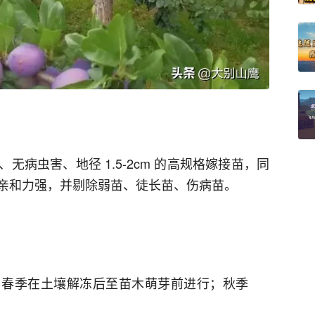
病虫害、地径 1.5-2cm 的高规格嫁接苗，同
亲和力强，并剔除弱苗、徒长苗、伤病苗。
，春季在土壤解冻后至苗木萌芽前进行；秋季
。