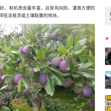
好、有机质含量丰富，且背风向阳、灌溉方便的
择低洼易涝或土壤黏重的地块。