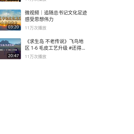
微视频｜追随总书记文化足迹
感受思想伟力
03:20
11万
次播放
《求生岛 不老传说》飞鸟地
区 1-6 毛皮工艺升级 #还得是
主机大作
20:47
11万
次播放