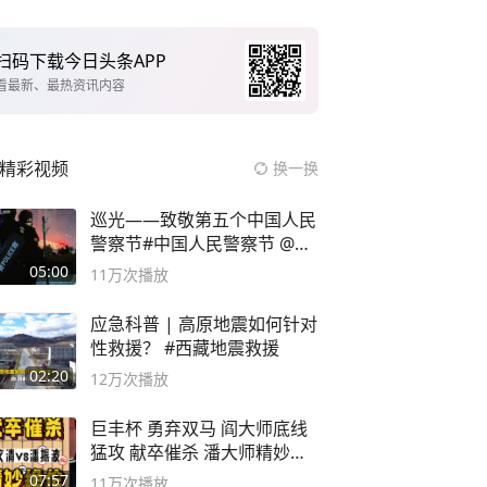
扫码下载今日头条APP
看最新、最热资讯内容
精彩视频
换一换
巡光——致敬第五个中国人民
警察节#中国人民警察节 @抖
音小助手
05:00
11万
次播放
应急科普 | 高原地震如何针对
性救援？ #西藏地震救援
02:20
12万
次播放
巨丰杯 勇弃双马 阎大师底线
猛攻 献卒催杀 潘大师精妙入
局
07:57
11万
次播放