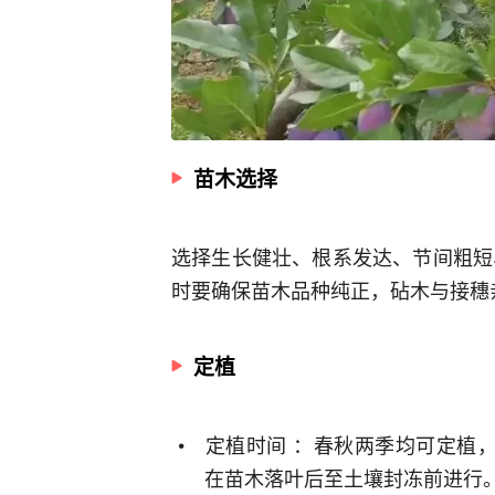
苗木选择
选择生长健壮、根系发达、节间粗短、无
时要确保苗木品种纯正，砧木与接穗
定植
定植时间 ：春秋两季均可定植
在苗木落叶后至土壤封冻前进行