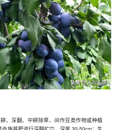
深耕、深翻、中耕除草、间作豆类作物或种植
施基肥进行深翻扩穴，深度 30-50cm；生