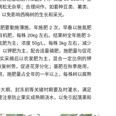
疏松无杂草；合理间作，如套种豆类、薯类、
，以免影响西梅树的生长和采光。
肥要勤施薄施，年施肥 2 次，早春以施氮肥
肥，每株 20kg 左右。结果树全年施肥 3-
肥为主，浓度 50g/L，每株 3kg 左右，减少
施，以钾肥为主，配合适量磷肥，施肥量与促花
实采摘后以农家肥为主，混合一定比例的钾
右，恢复树势，促进花芽分化；基肥在秋季施用，
用，施肥量占全年的一半以上，每株树以腐熟
膨大期、封冻前等关键时期要及时灌水，满足
要注意防止果实成熟期浇水，以免引起落果和