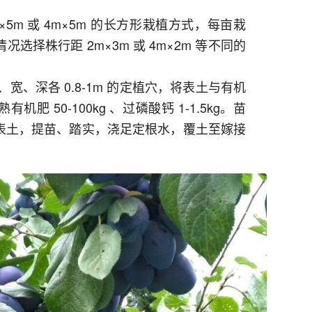
5m 或 4m×5m 的长方形栽植方式，每亩栽
情况选择株行距 2m×3m 或 4m×2m 等不同的
宽、深各 0.8-1m 的定植穴，将表土与有机
 50-100kg 、过磷酸钙 1-1.5kg。苗
表土，提苗、踏实，浇足定根水，覆土至嫁接