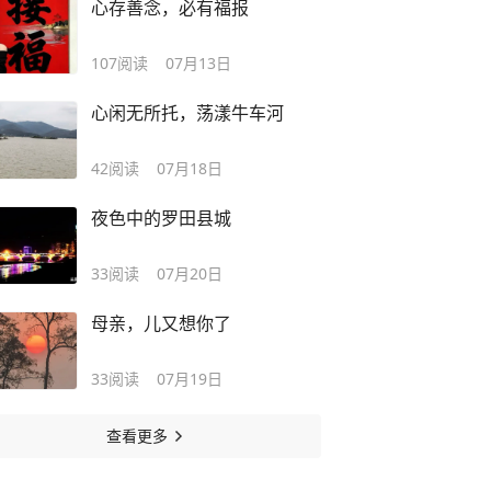
心存善念，必有福报
107
阅读
07月13日
心闲无所托，荡漾牛车河
42
阅读
07月18日
夜色中的罗田县城
33
阅读
07月20日
母亲，儿又想你了
33
阅读
07月19日
查看更多