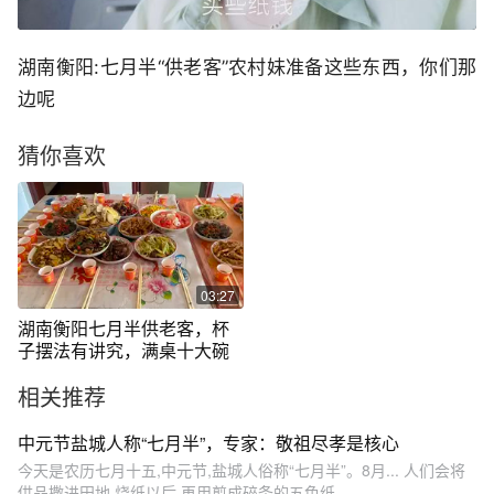
湖南衡阳:七月半“供老客”农村妹准备这些东西，你们那
边呢
猜你喜欢
03:27
湖南衡阳七月半供老客，杯
子摆法有讲究，满桌十大碗
相关推荐
中元节盐城人称“七月半”，专家：敬祖尽孝是核心
今天是农历七月十五,中元节,盐城人俗称“七月半”。8月... 人们会将
供品撒进田地,烧纸以后,再用剪成碎条的五色纸,...