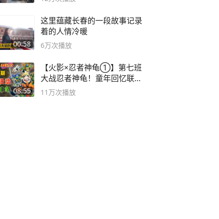
这里蕴藏长春的一段故事记录
着的人情冷暖
00:58
6万
次播放
【火影×忍者神龟①】第七班
大战忍者神龟！童年回忆联动
论武？
08:55
11万
次播放