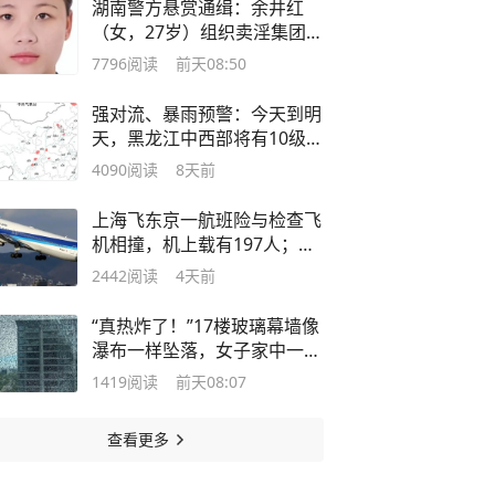
湖南警方悬赏通缉：余井红
（女，27岁）组织卖淫集团主
犯，王开坚（男，39岁）毒品
7796
阅读
前天08:50
犯罪集团主犯
强对流、暴雨预警：今天到明
天，黑龙江中西部将有10级以
上雷暴大风，局地不排除出现
4090
阅读
8天前
龙卷的可能性
上海飞东京一航班险与检查飞
机相撞，机上载有197人；空
中防撞系统启动，两机垂直高
2442
阅读
4天前
度差仅约20米，当事乘客发
声：飞机降落三次才成功
“真热炸了！”17楼玻璃幕墙像
瀑布一样坠落，女子家中一个
月内发生了两次玻璃自爆；维
1419
阅读
前天08:07
修师傅：一个夏天换一两百
片，越大越危险
查看更多