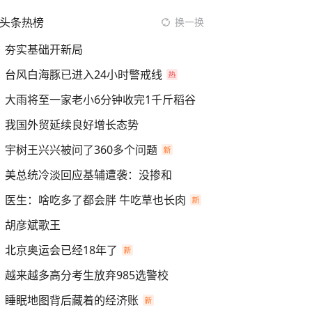
头条热榜
换一换
夯实基础开新局
台风白海豚已进入24小时警戒线
大雨将至一家老小6分钟收完1千斤稻谷
我国外贸延续良好增长态势
宇树王兴兴被问了360多个问题
美总统冷淡回应基辅遭袭：没掺和
医生：啥吃多了都会胖 牛吃草也长肉
胡彦斌歌王
北京奥运会已经18年了
越来越多高分考生放弃985选警校
睡眠地图背后藏着的经济账