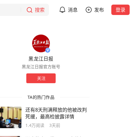
搜索
消息
发布
登录
黑龙江日报
黑龙江日报官方账号
关注
TA的热门作品
还有8天刑满释放的他被改判
死缓，最高检披露详情
1.4万
阅读
3天前