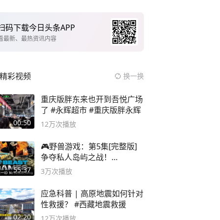
扫码下载今日头条APP
看最新、最热资讯内容
精彩视频
换一换
重庆版胖东来也开到吾悦广场
了 #永辉超市 #重庆版胖永辉
00:50
12万
次播放
🎮野兽游戏：第5集[完整版]
争夺私人岛屿之战！
#MrBeastChina
55:37
3万
次播放
应急科普 | 高原地震如何针对
性救援？ #西藏地震救援
02:20
12万
次播放