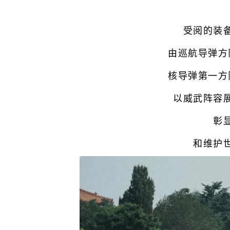
受阅的装
由巡航导弹方
核导弹第一方
以威武阵容
彰
和维护