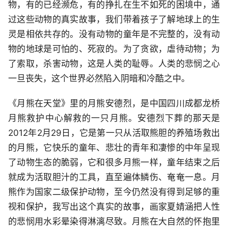
物，有的已经濒危，有的挣扎在生不如死的困境中，通
过这些动物的真实故事，我们带着孩子了解地球上的生
灵是相依共存的。没有动物的童年是不完整的，没有动
物的地球是可怕的、死寂的。为了贪欲，虐待动物；为
了索取，杀害动物，这是人类的耻辱。人类的悲悯之心
一旦丧失，这个世界必然陷入阴暗和冷酷之中。
《月熊在天堂》里的月熊安德烈，是中国四川成都龙桥
月熊救护中心解救的一只月熊。安德烈下葬的那天是
2012年2月29日，它是第一只从活取熊胆的养殖场救出
的月熊，它快乐的童年、悲壮的青年和凄惨的中年呈现
了动物生态的脆弱，它和很多月熊一样，童年结束之后
就成为活取胆汁的工具，直至遍体鳞伤、奄奄一息。月
熊作为国家二级保护动物，至今仍然没有得到足够的重
视和保护，我写出这个真实的故事，画家夏婧涵把人性
的悲悯用水彩晕染得淋漓尽致。月熊在大自然的怀抱里