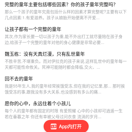
完整的童年主要包括哪些因素？你的孩子童年完整吗？
那么一个孩子的童年究竟包括什么样的因素才算完整呢?主要有以下
几点因素:1.有爱滋养。孩子从娘胎开始便离不开爱...
让孩子都有一个完整的童年
其次,作为家长要一切以孩子为重,能不外出打工就尽量陪在孩子身
边,给孩子一个完整的童年对他的身心健康是非常必要...
魏玉栋：没有天真烂漫，只有乱世童年
不胜辛苦,不堪重负。而对伊拉克的孩子来说,这样乱世中的童年每一
天都可能性命攸关。死神可能随时都会降临,交火、...
回不去的童年
我是55年生人,我的童年经常挨饿受冻,但在我的记忆里,那... 那时挨
饿受冻的事,跟我没有多大关系,也没感到有多么的痛...
愿你的心中，永远住着个小孩儿
每个人的童年都有固定的时限 有爱照耀 心中的小孩却可逍遥一生
若在垂暮之年 你还有幸被父母过问衣食 流淌的岁月...
App内打开