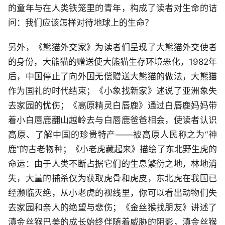
的童年与在人类铁笼里的青年，构成了读者对生命的诘
问：我们应该怎样对待地球上的生命？
另外，《熊猫外交家》为读者们呈现了大熊猫外交使者
的身份，大熊猫的赠送使大熊猫生存环境恶化，1982年
后，中国停止了向外国无偿赠送大熊猫的做法，大熊猫
作为国礼的时代结束；《小象找新家》述说了亚洲象失
去家园的忧伤；《高原精灵白唇鹿》通过白唇鹿妈妈带
着小白唇鹿翻山越岭去与白唇鹿爸爸相会，使读者认识
高原、了解中国的珍贵特产——被高原人民称之为“神
鹿”的古老物种；《小老虎藏起来》描绘了东北野生虎的
命运：由于人类不断占据它们的生息繁衍之地，林地消
失，大量的捕杀仅为获取虎骨和虎皮，东北虎在我国已
经濒临灭绝，从小老虎的视线里，你可以看出动物们失
去家园和亲人的绝望与悲伤；《金丝猴找朋友》讲述了
滇金丝猴巴美的成长始终伴随着威胁的阴影，滇金丝猴