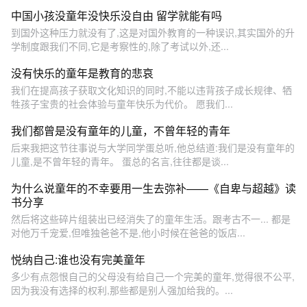
中国小孩没童年没快乐没自由 留学就能有吗
到国外这种压力就没有了,这是对国外教育的一种误识,其实国外的升
学制度跟我们不同,它是考察性的,除了考试以外,还...
没有快乐的童年是教育的悲哀
我们在提高孩子获取文化知识的同时,不能以违背孩子成长规律、牺
牲孩子宝贵的社会体验与童年快乐为代价。 愿我们...
我们都曾是没有童年的儿童，不曾年轻的青年
后来我把这节往事说与大学同学蛋总听,他总结道:我们是没有童年的
儿童,是不曾年轻的青年。 蛋总的名言,往往都是谈...
为什么说童年的不幸要用一生去弥补——《自卑与超越》读
书分享
然后将这些碎片组装出已经消失了的童年生活。跟考古不一... 都是
对他万千宠爱,但唯独爸爸不是,他小时候在爸爸的饭店...
悦纳自己:谁也没有完美童年
多少有点怨恨自己的父母没有给自己一个完美的童年,觉得很不公平,
因为我没有选择的权利,那些都是别人强加给我的。...