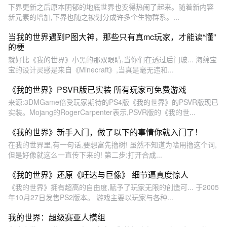
下界更新之后原本阴郁的地底世界也变得热闹了起来。随着新内容
新元素的增加,下界也随之被划分成许多个生物群系。...
当我的世界遇到P图大神，那些只有真mc玩家，才能读“懂”
的梗
就好比《我的世界》小黑的那双眼睛,当你们在透过后门玻... 海绵宝
宝的设计灵感是来自《Minecraft》,当真是毫无违和...
《我的世界》PSVR版已实装 所有玩家可免费游戏
来源:3DMGame倍受玩家期待的PS4版《我的世界》的PSVR版现已
实装。Mojang的RogerCarpenter表示,PSVR版的《我的世...
《我的世界》新手入门，做了以下的事情你就入门了！
在我的世界里,有一句话,要想富先撸树! 虽然不知道为啥用撸这个词,
但是好像就这么一直传下来的! 第二步:打开合成...
《我的世界》还原《旺达与巨像》 细节逼真度惊人
《我的世界》拥有超高的自由度,赋予了玩家无限的创造可... 于2005
年10月27日发售PS2版本。 游戏主要以玩家与各种...
我的世界：超级赛亚人模组