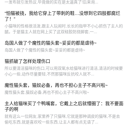
一发布就引发热议,毕竟做的实在是太逼真了!后来询...
“怕猫被挠，我给它穿上了带刺的鞋…没想到它四肢都腐烂
了！”
小猫咪的性格很活泼,跟主人玩闹时,长长的指甲不小心抓伤了主人的
腿。于是猫主人就在网上买了这双硅胶防挠脚套,一...
岛国人做了个魔性的猫头套~妥妥的都是虐待~
岛国人做了个魔性的猫头套~妥妥的都是虐待~
猫抓破了怎样处理伤口
所以要清洁猫咪的伤口,可以用双氧水给猫咪进行清洁,清洁的时候要
小心一些,动作尽量要轻,不然那猫咪反抗咬人就不...
魔性猫头套，猫奴必备，再也不担心主子不高兴啦~
魔性猫头套,猫奴必备,再也不担心主子不高兴啦~
主人给猫咪买了个鸭嘴套，它戴上之后就懵圈了：我不要面
子的啊
就有这么一位网友,家里养了只猫咪,它就是那种调皮的猫咪,不是去
偷吃东西,就是喜欢咬一些东西,让主人都有点无语了...