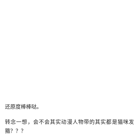
还原度棒棒哒。
转念一想，会不会其实动漫人物带的其实都是猫咪发
箍？？？