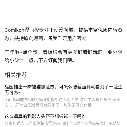
Comikon漫画控专注于动漫领域，提供丰富优质内容资
源，扶持原创漫画，备受千万用户喜爱。
羊年啦~点个赞，看板娘会有更多
好看
好玩
的，要分享
给小伙伴！点击下方
订阅
我们吧。
相关推荐
岛国推出一防被猫抓脸罩，可怎么隔着面具就看到了一脸生
无可恋~
part 6岛国推出的为猫咪剪指甲时专用面罩,防止主人被抓被咬,安全
安心...可怎么隔着面具就看到了一脸生无可恋铲屎...
这么逼真的猫形人头盔不想尝试一下吗？
日本的猫人形作家佐藤法雪之前自制了几款羊毛毡猫头套自嗨,结果