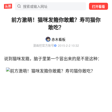
打开看看
前方激萌！猫咪发箍你敢戴？寿司猫你
敢吃？
赤木看板
漫画控官方账号
  2015-2-2 10:32
说到猫咪发箍，脑子里第一个冒出来的是不是这种：