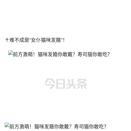
↑难不成是“女仆猫咪发箍”！