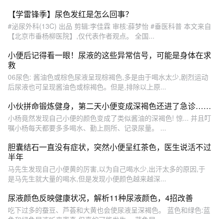
【学雷锋季】尿色发红是怎么回事？
#泌尿外科(13C) 出品 剪辑:李佳霖 审核:薛梦怡 #垂医科普 本文来自
【北京市垂杨柳医院】,仅代表作者观点。 全国...
小便后记得看一眼！尿液的这些异常信号，可能是身体在求
救
06尿色: 酱油色或棕色尿液呈现棕褐色,多是由于喝水太少,剧烈运动
后尿液也可呈现酱油色或棕褐色。但是,排除以上原...
小伙拼命锻炼健身，第二天小便变成深褐色还进了急诊……
小杨竟然发现自己小便的颜色变成了类似酱油的深褐色! 惊... 并且叮
嘱小杨每天都要多多喝水、勤上厕所、记录尿量。 ...
胆囊结石一直没有症状，突然小便呈红茶色，医生说活不过
半年
马先生发现自己小便黄的厉害,以为自己喝水少,出汗太多的原因,于
是马先生就大量的喝水,但是发现小便颜色越来越深...
尿液颜色反映健康状况，解析11种尿液颜色，4招改善
吃下过多的蚕豆、芦荟和大黄也会使尿液呈深褐色。 蓝色和绿色:蓝