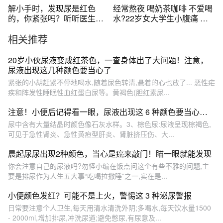
解小手时，发现尿是红色
经常熬夜 喝奶茶咖啡 不爱喝
的，你紧张吗？听听医生怎
水?22岁女大学生小腹痛 竟
么说……
突然尿血!#健康 #万万没想到
相关推荐
20岁小伙尿液变成红茶色，一查身体出了大问题！注意，
尿液出现这几种颜色要当心了
紧张的小胡赶紧不停地喝水,随着尿色转清,悬着的心也放了... 恶性疟
疾和阵发性睡眠性血红蛋白尿等。黄褐色(胆红素尿...
注意！小便后记得看一眼，尿液出现这 6 种颜色要当心…
尿中含有大量结晶时颜色像石灰水样。3、棕色尿:尿液呈现棕褐色,
可见于急性肾炎、急性黄疸型肝炎、肾脏挤压伤、大...
晨起尿尿出现2种颜色，当心是癌来敲门！瞄一眼就能发现
你会注意自己的尿液吗?勿怪小编在饭点问这个有些不雅的问题,主
要是排尿作为人生五大事“吃喝拉撒睡”之一,实在是...
小便颜色发红？可能不是上火，警惕这 3 种泌尿警报
日常要注意个人卫生,每天用清水清洗外阴;多喝水,每天饮水量1500
- 2000ml,增加排尿,冲洗尿道;避免憋尿,有尿意及...