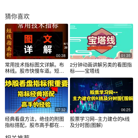
猜你喜欢
00:38
01:35
常用技术指标图文详解。布
2分钟动画讲解另类的看图指
林线。股市快慢车道。短线
标——宝塔线
指南针。
07:32
06:25
经典看盘方法，绝佳的附图
股票学习网--主力建仓的k线
指标搭配，股市高手都在用
及分时图(图解)
的技术
相关推荐