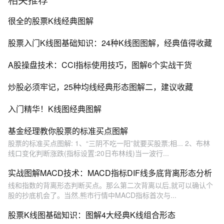
很全的股票K线经典图解
股票入门K线图基础知识：24种K线图图解，经典值得收藏
A股操盘技术：CCI指标使用技巧，图解6个实战干货
炒股必须牢记，25种均线经典形态图解二，建议收藏
入门精华！K线图经典图解
基金经理教你股票的标准买点图解
股票的标准买点图解: 1、“三阴不吃一阳”就要买股票;相... 2、布林
线口变化判断涨跌(指标设置:20日布林线)当一波行...
实战图解MACD技术：MACD指标DIF线多底背离形态分析
线和指数的背离形态判断买点。那么第二次背离以后,就可以确认个
股的抄底机会了。当然,熊市行情中MACD指标首次与...
股票K线图基础知识：图解4大经典K线组合形态