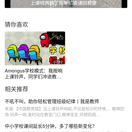
猜你喜欢
07:12
Amongus学校模式：我按响
上课铃声，同学们冲进教
室，迟到要受罚
相关推荐
不吼不叫，助你轻松管理班级纪律丨我是教师
来源:【中国教育报】当上课铃声响起,不仅是知识的呼唤,... 眼神控
场:铃声一响,准时站在教室门口,眼神坚定,环顾四周...
中小学校课间延长5分钟，多了哪些新变化？