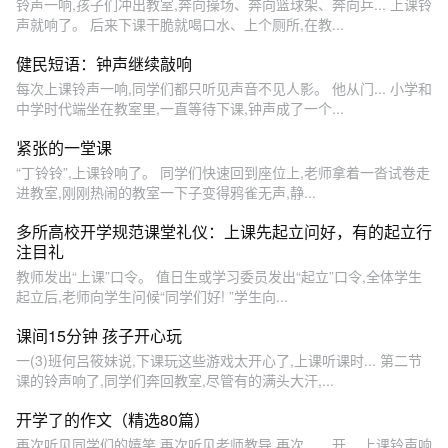
铃声一响,孩子们冲出教室,奔向操场、奔向篮球架、奔向乒... 上课铃
声就响了。 后来下课干脆就喝口水、上个厕所,在教...
健民短语：钟声继续敲响
每次上课铃声一响,同学们都只听见声音不见人影。 他从门... 小学和
中学时代端坐在教室里,一直等待下课,钟声成了一个...
紧张的一堂课
“丁铃铃”,上课铃响了。 同学们快速回到座位上,老师拿着一沓试卷走
进教室,刚刚热闹的教室一下子变得鸦雀无声,静...
多所高校开学规范课堂礼仪：上课先起立问好，有的起立行
注目礼
教师发出“上课”口令。 值日生或学习委员发出“起立”口令,全体学生
起立后,老师向学生问候“同学们好! ”学生向...
课间15分钟 孩子开心玩
一(3)班何吕筱妹说,下课玩这些游戏太开心了,上课听课时... 第二节
课的铃声响了,同学们奔回教室,尽管有的满头大汗,...
开学了的作文（精选80篇）
再次听见同学们的嬉笑,再次听见老师教导,再次...... 开... 上课铃声响