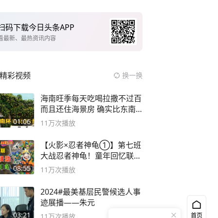
扫码下载今日头条APP
看最新、最热资讯内容
精彩视频
换一换
海南旺季每天吃喝拉撒不过百
而且还住海景房 确实比东南
亚合适
01:06
11万
次播放
【火影×忍者神龟①】第七班
大战忍者神龟！童年回忆联动
论武？
08:55
11万
次播放
2024#最美基层民警候选人事
迹展播——朱元
03:21
首页
11万
次播放