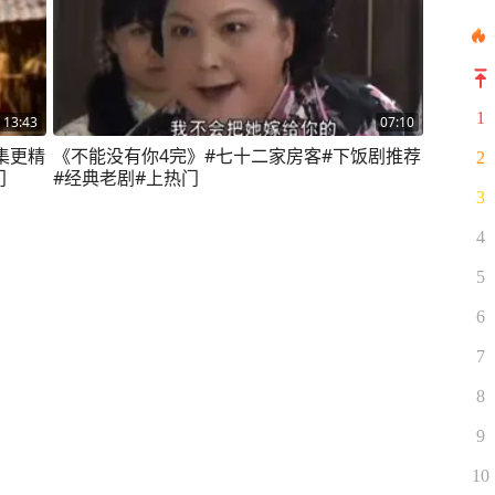
1
13:43
07:10
集更精
《不能没有你4完》#七十二家房客#下饭剧推荐
2
门
#经典老剧#上热门
3
4
5
6
7
8
9
10