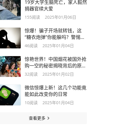
19岁大学生脑死亡，家人毅然
捐器官续大爱
155
阅读
2025年01月06日
惊爆！骗子开场就转钱，这
“糖衣炮弹”你能躲吗？警惕网
络诈骗！
46
阅读
2025年01月04日
惊艳世界！中国烟花被国外抢
购一空的秘密揭晓背后的原因
是什么？
32
阅读
2025年01月02日
微信惊爆上新！这几个功能竟
能如此改变你的日常
10
阅读
2025年01月04日
查看更多