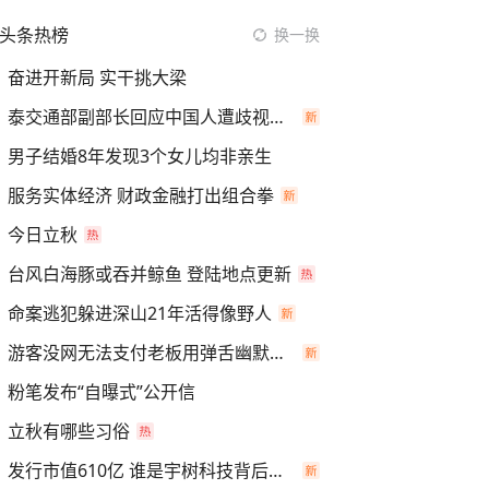
头条热榜
换一换
奋进开新局 实干挑大梁
泰交通部副部长回应中国人遭歧视手势
男子结婚8年发现3个女儿均非亲生
服务实体经济 财政金融打出组合拳
今日立秋
台风白海豚或吞并鲸鱼 登陆地点更新
命案逃犯躲进深山21年活得像野人
游客没网无法支付老板用弹舌幽默化解
粉笔发布“自曝式”公开信
立秋有哪些习俗
发行市值610亿 谁是宇树科技背后赢家