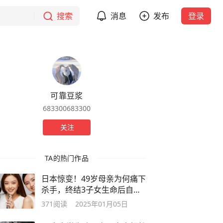
搜索
消息
发布
登录
可靠豆浆
683300683300
关注
TA的热门作品
日本惊变！49岁母亲为何痛下
杀手，终结3子女生命后自
尽？
371
阅读
2025年01月05日