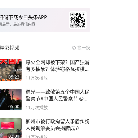
扫码下载今日头条APP
看最新、最热资讯内容
精彩视频
换一换
爆火全网却被下架？国产独游
有多抽象？体验窃格瓦拉模拟
器！
05:23
11万
次播放
巡光——致敬第五个中国人民
警察节#中国人民警察节 @抖
音小助手
05:00
11万
次播放
柳州市被行政拘留人矛盾纠纷
人民调解委员会揭牌成立
02:01
11万
次播放