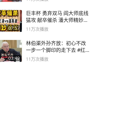
巨丰杯 勇弃双马 阎大师底线
猛攻 献卒催杀 潘大师精妙入
局
07:57
11万
次播放
林伯渠外孙齐放：初心不改
一步一个脚印的走下去 #红船
论坛
03:49
11万
次播放