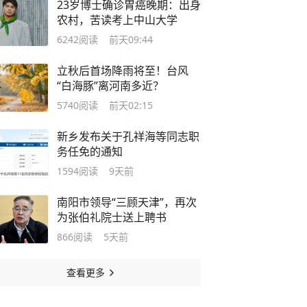
23岁博士确诊胃癌晚期：出身
农村，苦读考上中山大学
6242
阅读
前天09:44
立秋后首场降雨将至！台风
“白海豚”离河南多近？
5740
阅读
前天02:15
新乡发布关于孔祥海等同志职
务任免的通知
1594
阅读
9天前
南阳市领导“三顾天津”，再次
为张伯礼院士送上聘书
866
阅读
5天前
查看更多