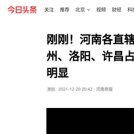
关注
推荐
北京
视频
财经
科
刚刚！河南各直
州、洛阳、许昌
明显
2021-12-20 20:42
·
河南商报
原创