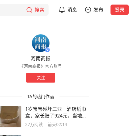
搜索
消息
发布
登录
河南商报
《河南商报》官方账号
关注
TA的热门作品
1岁宝宝碰坏三亚一酒店纸巾
盒，家长赔了924元，当地市
监局回应
27万
阅读
前天02:14