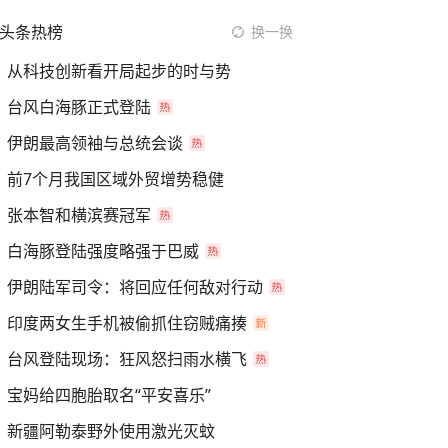
头条热榜
换一换
从科技创新看开局起步的时与势
台风白海豚正式登陆
伊朗最高领袖与总统会谈
前7个月我国区域外贸增势稳健
张本智和横滨赛冠军
白海豚登陆强度略强于巴威
伊朗陆军司令：将回应任何敌对行动
印度两女生手机被偷抓住窃贼痛揍
台风登陆现场：狂风怒扫雨水横飞
宝妈给四胞胎取名“平安喜乐”
新疆阿勒泰野外使用激光灭蚊