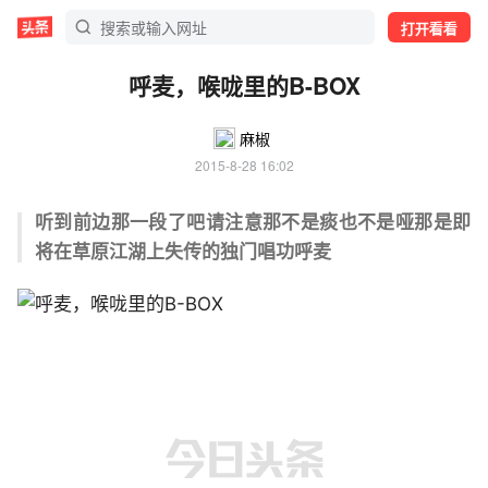
打开看看
呼麦，喉咙里的B-BOX
麻椒
2015-8-28 16:02
听到前边那一段了吧
请注意
那不是痰
也不是哑
那是即
将在草原江湖上失传的独门唱功
呼麦