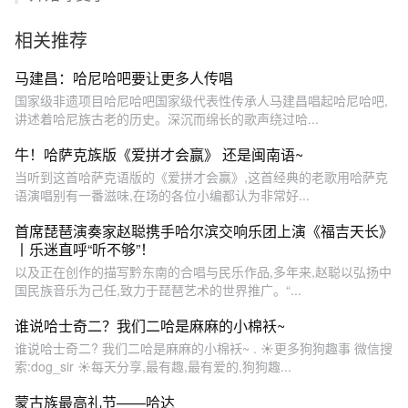
相关推荐
马建昌：哈尼哈吧要让更多人传唱
国家级非遗项目哈尼哈吧国家级代表性传承人马建昌唱起哈尼哈吧,
讲述着哈尼族古老的历史。深沉而绵长的歌声绕过哈...
牛！哈萨克族版《爱拼才会赢》 还是闽南语~
当听到这首哈萨克语版的《爱拼才会赢》,这首经典的老歌用哈萨克
语演唱别有一番滋味,在场的各位小编都认为非常好...
首席琵琶演奏家赵聪携手哈尔滨交响乐团上演《福吉天长》
丨乐迷直呼“听不够”！
以及正在创作的描写黔东南的合唱与民乐作品,多年来,赵聪以弘扬中
国民族音乐为己任,致力于琵琶艺术的世界推广。“...
谁说哈士奇二？我们二哈是麻麻的小棉袄~
谁说哈士奇二? 我们二哈是麻麻的小棉袄~ . ☀更多狗狗趣事 微信搜
索:dog_sir ☀每天分享,最有趣,最有爱的,狗狗趣...
蒙古族最高礼节——哈达