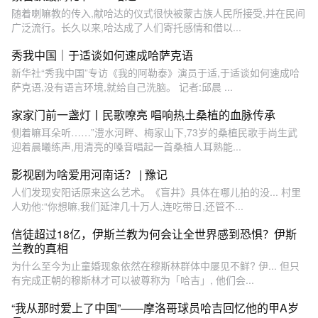
随着喇嘛教的传入,献哈达的仪式很快被蒙古族人民所接受,并在民间
广泛流行。长久以来,哈达成了人们寄托感情和借以...
秀我中国｜于适谈如何速成哈萨克语
新华社“秀我中国”专访《我的阿勒泰》演员于适,于适谈如何速成哈
萨克语,没有语言环境,就给自己洗脑。 记者:邱晨 ...
家家门前一盏灯丨民歌嘹亮 唱响热土桑植的血脉传承
侧着嘛耳朵听……”澧水河畔、梅家山下,73岁的桑植民歌手尚生武
迎着晨曦练声,用清亮的嗓音唱起一首桑植人耳熟能...
影视剧为啥爱用河南话？ | 豫记
人们发现安阳话原来这么艺术。《盲井》具体在哪儿拍的没... 村里
人劝他:“你想嘛,我们延津几十万人,连吃带日,还管不...
信徒超过18亿，伊斯兰教为何会让全世界感到恐惧？伊斯
兰教的真相
为什么至今为止童婚现象依然在穆斯林群体中屡见不鲜? 伊... 但只
有完成正朝的穆斯林才可以被尊称为「哈吉」, 他们会...
“我从那时爱上了中国”——摩洛哥球员哈吉回忆他的甲A岁