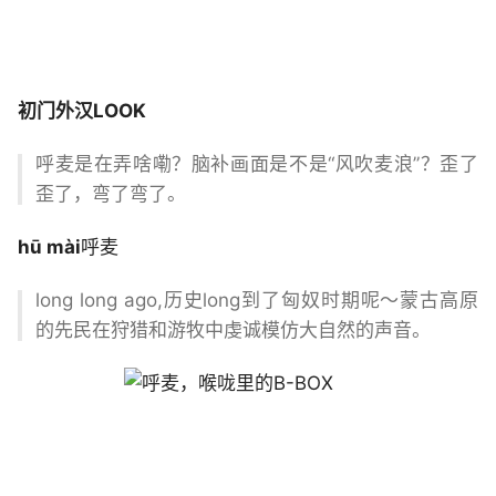
初
门外汉
LOOK
呼麦是在弄啥嘞？脑补画面是不是“风吹麦浪”？歪了
歪了，弯了弯了。
hū mài
呼麦
long long ago,历史long到了匈奴时期呢～蒙古高原
的先民在狩猎和游牧中虔诚模仿大自然的声音。