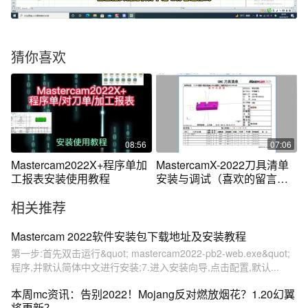
猜你喜欢
08:56
07:06
Mastercam2022X+程序单加
MastercamX-2022刀具清单
工报表安装使用教程
安装与调试（喜欢的留言、
私信）
相关推荐
Mastercam 2022软件安装包下载地址及安装教程
第一步:首先双击运行&quot; mastercam2022-pb2-web.exe&quot;
程序,并默认简体中文进行安装;7.进入安装向导,点击配置,默认...
本周mc资讯：告别2022！Mojang反对燃放烟花？1.20幻翼
将更新？