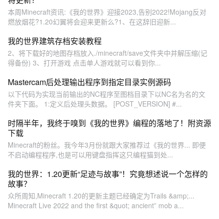
本周Minecraft资讯:《我的世界》迎接2023,告别2022!Mojang反对
燃放烟花?1.20幻翼将会迎来更新么?1、在这辞旧迎新...
我的世界建筑存档安装教程
2、将下载好的地图存档放入./minecraft/save文件夹中并解压缩(记
得备份) 3、打开游戏 点击单人游戏就可以看到你...
​Mastercam后处理输出程序到指定目录实例源码
以下代码为实现当前输出的NC程序至图档目录下以NC名为名的文
件夹下面。 1:定义后处理头数据。 [POST_VERSION] #...
时隔半年，我终于嗅到《我的世界》编程的落地了！附资源
下载
Minecraft的粉丝。我今年3月份就跟大家推荐过《我的世界... 即便
不启动编程程序,也是可以用键盘指挥这只编程猫到处...
我的世界：1.20更新“足迹与故事”！究竟想述说一个怎样的
故事？
众所周知,Minecraft 1.20的更新主题已经确定为Trails &amp;...
Minecraft Live 2022 and the first &quot; ancient” mob a...