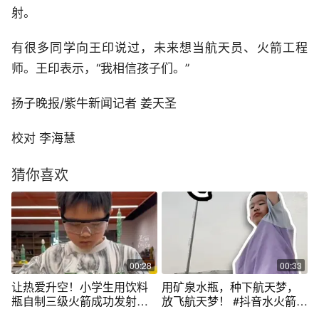
射。
有很多同学向王印说过，未来想当航天员、火箭工程
师。王印表示，“我相信孩子们。”
扬子晚报/紫牛新闻记者 姜天圣
校对 李海慧
猜你喜欢
00:28
00:33
让热爱升空！小学生用饮料
用矿泉水瓶，种下航天梦，
瓶自制三级火箭成功发射。
放飞航天梦！ #抖音水火箭科
（供稿：@科学老师王印 ）
学日 #在抖音学习 #矿泉水瓶