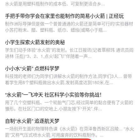
水火箭是用塑料瓶制作的成本低、可复制更适合乡...
手把手带你学会在家里也能制作的简易小火箭 | 正经玩
制作洲际导弹但是做一个普普通通的火箭还是简单可行的!实验器材
小苏打粉末、醋、塑料瓶、纸巾、蜡烛(或略小于瓶...
小学生探索火箭发射的奥秘
学生们动手体验“水火箭”的发射。长江日报讯(记者覃柳玮 通讯员阎
进林 汪彪)“3、2、1,点火!起飞!”伴随着一声...
小小水“火箭” 点燃科学梦
科技馆的老师们为同学们讲解水火箭的制作方法,同学们3人... 曾带
着学生用8个塑料瓶做出水火箭,发射高度达到180米,在...
“水火箭”一飞冲天 社区科学小实验等你挑战！
用了几个空塑料瓶、一个轮胎气门芯,经过简单的黏合便有了火箭的
雏形。在社区门口的空地上,小朋友按下“开关”,伴...
自制“水火箭” 追逐航天梦
一场别开生面的物理特色课《水火箭》在菏泽鲁西新区吕陵... “水火
箭”又称气压式喷水火箭,可用废弃的饮料瓶制作。...