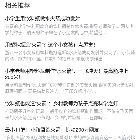
相关推荐
玩法
小学生用饮料瓶做水火箭成功发射
参赛的小学生利用废弃的饮料瓶制作水火箭,指导老师和学... 网友:科
学的种子、航天的种子埋在了小朋友的心中,希望他...
用塑料瓶造“火箭”？这个小女孩有点厉害！
浙江一名小女孩用塑料瓶打造3级水火箭成功发射并实现了... 小佳琦
的动手能力特别强。在老师的指导下,她很快制作出...
小学老师用塑料瓶制作“水火箭”，一飞冲天！最高能冲上
200米！
用塑料瓶制作“水火箭”飞天“我们自制的实验火箭,跟真实的火箭发射
原理相同,主要是借助反冲力。”王印介绍,小学...
饮料瓶也能造“火箭”：乡村教师为孩子点亮科学之灯
推动瓶子升空的玩具,一般用废弃的饮料瓶制作而成。不仅有飞天百
米的水火箭,还有空气炮、会飞的垃圾桶……在豫皖...
最小11岁！小孩哥造火箭，惊动200万网友
“自制火箭”239万网友在线观看对11岁的严弘森而言这一... 火箭对比