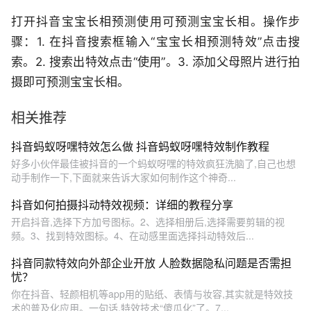
打开抖音宝宝长相预测使用可预测宝宝长相。操作步
骤：1. 在抖音搜索框输入“宝宝长相预测特效”点击搜
索。2. 搜索出特效点击“使用”。3. 添加父母照片进行拍
摄即可预测宝宝长相。
相关推荐
抖音蚂蚁呀嘿特效怎么做 抖音蚂蚁呀嘿特效制作教程
好多小伙伴最佳被抖音的一个蚂蚁呀嘿的特效疯狂洗脑了,自己也想
动手制作一下,下面就来告诉大家如何制作这个神奇...
抖音如何拍摄抖动特效视频：详细的教程分享
开启抖音,选择下方加号图标。2、选择相册后,选择需要剪辑的视
频。3、找到特效图标。4、在动感里面选择抖动特效后...
抖音同款特效向外部企业开放 人脸数据隐私问题是否需担
忧？
你在抖音、轻颜相机等app用的贴纸、表情与妆容,其实就是特效技
术的普及化应用。一句话,特效技术“傻瓜化”了。7...