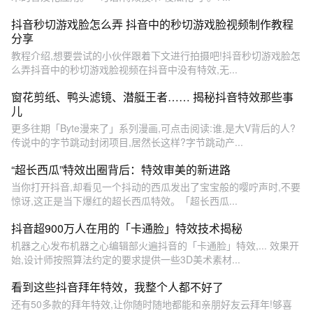
抖音秒切游戏脸怎么弄 抖音中的秒切游戏脸视频制作教程
分享
教程介绍,想要尝试的小伙伴跟着下文进行拍摄吧!抖音秒切游戏脸怎
么弄抖音中的秒切游戏脸视频在抖音中没有特效,无...
窗花剪纸、鸭头滤镜、潜艇王者…… 揭秘抖音特效那些事
儿
更多往期「Byte漫来了」系列漫画,可点击阅读:谁,是大V背后的人?
传说中的字节跳动封闭项目,居然长这样?字节跳动产...
“超长西瓜”特效出圈背后：特效审美的新进路
当你打开抖音,却看见一个抖动的西瓜发出了宝宝般的嘤咛声时,不要
惊讶,这正是当下爆红的超长西瓜特效。「超长西瓜...
抖音超900万人在用的「卡通脸」特效技术揭秘
机器之心发布机器之心编辑部火遍抖音的「卡通脸」特效,... 效果开
始,设计师按照算法约定的要求提供一些3D美术素材...
看到这些抖音拜年特效，我整个人都不好了
还有50多款的拜年特效,让你随时随地都能和亲朋好友云拜年!够喜