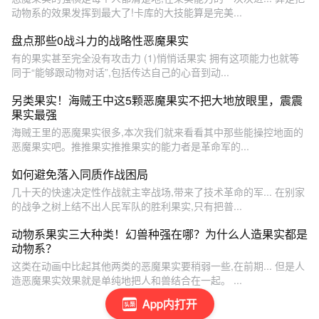
动物系的效果发挥到最大了!卡库的大技能算是完美...
盘点那些0战斗力的战略性恶魔果实
有的果实甚至完全没有攻击力 (1)悄悄话果实 拥有这项能力也就等
同于“能够跟动物对话”,包括传达自己的心音到动...
另类果实！海贼王中这5颗恶魔果实不把大地放眼里，震震
果实最强
海贼王里的恶魔果实很多,本次我们就来看看其中那些能操控地面的
恶魔果实吧。推推果实推推果实的能力者是革命军的...
如何避免落入同质作战困局
几十天的快速决定性作战就主宰战场,带来了技术革命的军... 在别家
的战争之树上结不出人民军队的胜利果实,只有把普...
动物系果实三大种类！幻兽种强在哪？为什么人造果实都是
动物系？
这类在动画中比起其他两类的恶魔果实要稍弱一些,在前期... 但是人
造恶魔果实效果就是单纯地把人和兽结合在一起。 ...
App内打开