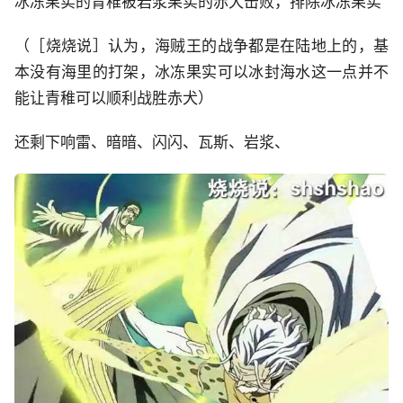
冰冻果实的青稚被岩浆果实的赤犬击败，排除冰冻果实
（［烧烧说］认为，海贼王的战争都是在陆地上的，基
本没有海里的打架，冰冻果实可以冰封海水这一点并不
能让青稚可以顺利战胜赤犬）
还剩下响雷、暗暗、闪闪、瓦斯、岩浆、