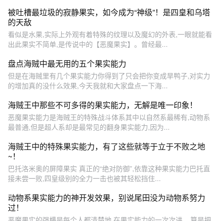
被吐槽最垃圾的寂静果实，如今成为“神级”！是四皇和乌塔
的天敌
看似是水果,实际上外观有着特殊的纹理以及魔幻的外表,一眼就能看
出此果实不简单,是传说中的【恶魔果实】。曾经最...
盘点海贼中最无用的五个果实能力
但是在海贼里有几个果实能力你得到了只会把你变成旱鸭子,对实力
的增加真的没什么效果,今天我就和大家盘点一下海...
海贼王中那些不可多得的果实能力，无解是唯一印象！
恶魔果实能力是海贼王的特殊战斗体系其中以自然系最稀有,动物系
最普通,但是超人系却是最常见的翻身果实能力,因为...
海贼王中的特殊果实能力，有了这些就等于立于不败之地
~！
巴托洛米奥的屏障果实 真正的“绝对防御”,依靠这种果实能力巴托直
接未尝一败,四皇级别的全力一击也被其轻松挡住...
动物系果实能力的神开发效果，别说尾田没为动物系努力
过！
恶魔果实的强横是每个人都清楚地,在果实能力的一次次进... 算是把