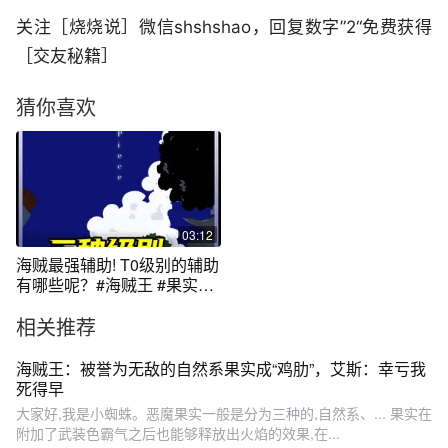
关注［烧烧说］微信shshshao，回复数字”2“免费获得
［交友秘籍］
猜你喜欢
03:12
海贼最强辅助! T0级别的辅助
有哪些呢？#海贼王 #果实能
力 #特尔法尔加罗
相关推荐
海贼王：被誉为无敌的自然系果实成“鸡肋”，艾斯：幸亏我
死得早
大家好,我是小蜘蛛。恶魔果实一般是分为三种的,自然系、... 果实在
附加了武装色霸气之后也能够释放出火焰的效果,在...