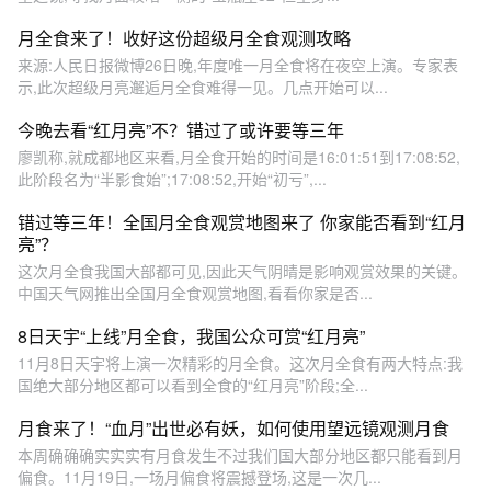
月全食来了！收好这份超级月全食观测攻略
来源:人民日报微博26日晚,年度唯一月全食将在夜空上演。专家表
示,此次超级月亮邂逅月全食难得一见。几点开始可以...
今晚去看“红月亮”不？错过了或许要等三年
廖凯称,就成都地区来看,月全食开始的时间是16:01:51到17:08:52,
此阶段名为“半影食始”;17:08:52,开始“初亏”,...
错过等三年！全国月全食观赏地图来了 你家能否看到“红月
亮”？
这次月全食我国大部都可见,因此天气阴晴是影响观赏效果的关键。
中国天气网推出全国月全食观赏地图,看看你家是否...
8日天宇“上线”月全食，我国公众可赏“红月亮”
11月8日天宇将上演一次精彩的月全食。这次月全食有两大特点:我
国绝大部分地区都可以看到全食的“红月亮”阶段;全...
月食来了！“血月”出世必有妖，如何使用望远镜观测月食
本周确确确实实实有月食发生不过我们国大部分地区都只能看到月
偏食。11月19日,一场月偏食将震撼登场,这是一次几...