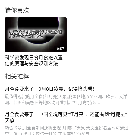
猜你喜欢
10:57
科学家发现日食月食难以置
信的原理与安全观测方法 宇
宙的舞台
相关推荐
月全食要来了！9月8日凌晨，记得抬头看！
最值得观赏的月全食(红月亮)天象,我国各地乃至亚洲、欧洲、大洋
洲、非洲和南极洲等地区均可看到。“红月亮”持续...
月全食要来了！中国全境可见“红月亮”，还能看到“月掩星”
天象
巧合的是,月全食期间还将出现“月掩星”天象,天文爱好者届时可通过
望远镜,寻找月面较暗一侧的“宝瓶座82”恒星身...