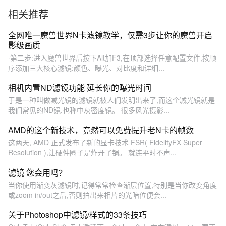
相关推荐
全网唯一魔兽世界N卡滤镜教学，仅需3步让你的魔兽开启
影级画质
·第二步:进入魔兽世界后按下Alt加F3,在顶部选择任意配置文件,按顺
序添加三大核心滤镜:颜色、曝光、对比度和详细...
相机内置ND滤镜功能 延长你的曝光时间
于是一种叫做减光镜的滤镜就被人们发明出来了,而这个减光镜就是
我们常见的ND镜,也称中灰密度镜。 很多风光摄影...
AMD的这个新技术，竟然可以免费提升老N卡的帧数
这两天, AMD 正式发布了新的显卡技术 FSR( FidelityFX Super
Resolution ),让硬件圈子是炸开了锅。 就连平时不声...
滤镜 您会用吗？
当你使用渐变灰滤镜时,记得常常检查渐层位置,特别是当你改变角度
或zoom in/out之后,否则拍出来相片的光暗位便会...
关于Photoshop中滤镜/样式的33条技巧