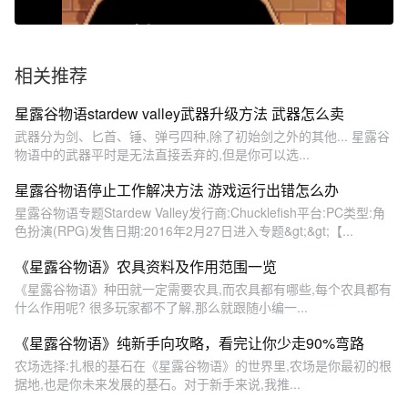
相关推荐
星露谷物语stardew valley武器升级方法 武器怎么卖
武器分为剑、匕首、锤、弹弓四种,除了初始剑之外的其他... 星露谷
物语中的武器平时是无法直接丢弃的,但是你可以选...
星露谷物语停止工作解决方法 游戏运行出错怎么办
星露谷物语专题Stardew Valley发行商:Chucklefish平台:PC类型:角
色扮演(RPG)发售日期:2016年2月27日进入专题&gt;&gt;【...
《星露谷物语》农具资料及作用范围一览
《星露谷物语》种田就一定需要农具,而农具都有哪些,每个农具都有
什么作用呢? 很多玩家都不了解,那么就跟随小编一...
《星露谷物语》纯新手向攻略，看完让你少走90%弯路
农场选择:扎根的基石在《星露谷物语》的世界里,农场是你最初的根
据地,也是你未来发展的基石。对于新手来说,我推...