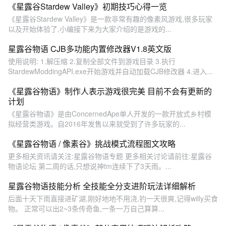
《星露谷Stardew Valley》初期技巧心得一览
《星露谷Stardew Valley》是一款非常有趣的像素风游戏,很多玩家
以及开始体验了,小编接下来为大家介绍的是游戏的...
星露谷物语 CJB多功能内置修改器V1.8英文版
使用说明: 1.解压缩 2.复制全部文件到游戏目录 3.执行
StardewModdingAPI.exe开始游戏并自动加载CJB修改器 4.进入...
《星露谷物语》制作人表示游戏很完美 目前不会有更新的
计划
《星露谷物语》是由ConcernedApe单人开发的一款开放式乡村模
拟经营类游戏。自2016年发售以来就受到了许多玩家的...
《星露谷物语 / 像素谷》挑战模式流程图文攻略
更多相关资讯请关注:星露谷物语专题 更多相关讨论请前往:星露谷
物语论坛 第二周的话,只想说神tm连续下了3天雨。...
星露谷物语技能分析 全技能全分支进阶玩法详细解析
后面十天下雨直接进矿湖,刚好地地不用浇,钓一天很爽,记得willy买食
物。 正常可以出2~3条传奇鱼,一条一万自己算算...