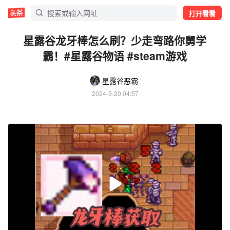
打开看看
星露谷龙牙棒怎么刷？少走弯路你舅学
霸！#星露谷物语 #steam游戏
星露谷恶霸
2024-9-20 04:57