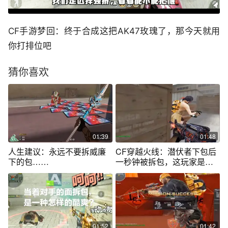
CF手游梦回：终于合成这把AK47玫瑰了，那今天就用
你打排位吧
猜你喜欢
01:39
01:48
人生建议：永远不要拆威廉
CF穿越火线：潜伏者下包后
下的包……
一秒钟被拆包，这玩家是怎
么做到的？
01:52
01:42