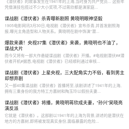
《潜伏者》的故事发生在1941年的上海,当时身为共产党员... 这些年
凭借演技包揽过不少大小奖项,不过蒋欣都是演家庭...
谍战剧《潜伏者》杀青曝新剧照 黄晓明眼神坚毅
1905电影网讯3月30日,电视剧《潜伏者》宣布杀青,并首发剧照海
报,曝光主角造型和人物关系。黄晓明在剧中饰演“潜...
爆款来袭！央视37集《潜伏者》来袭，黄晓明也不油了，
谍战大片
而今又将有一部大作悬疑谍战剧《潜伏者》开播。#电视剧潜伏##潜
伏者开机#据悉,电视剧《潜伏者》已经顺利通过审核...
谍战剧《潜伏者》上星央视，三大配角实力不俗，看到男主
却想弃剧
又一部40集谍战剧《潜伏者》首播将至,该剧讲述了1941年的上海,
拥有三重身份的我方特工方嘉树和陶玉玲以假扮夫妻...
谍战剧《潜伏者》将播，黄晓明蒋欣成夫妻，“孙兴”吴晓亮
演反派
它就是《潜伏者》。这部剧以1941年的上海为背景,讲述的是潜伏在
地方的方嘉树,即将被发现真实身份,面临暴露的危险...