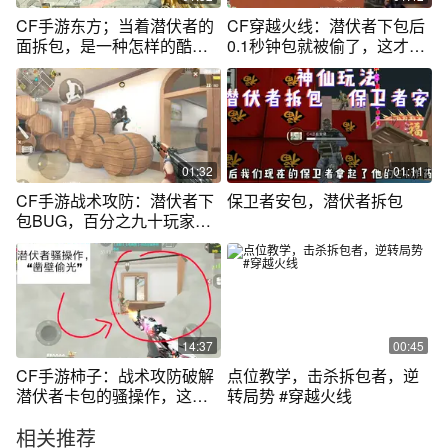
CF手游东方；当着潜伏者的
CF穿越火线：潜伏者下包后
面拆包，是一种怎样的酷
0.1秒钟包就被偷了，这才叫
爽？
拆包高手
01:32
01:11
CF手游战术攻防：潜伏者下
保卫者安包，潜伏者拆包
包BUG，百分之九十玩家还
不知道吧
14:37
00:45
CF手游柿子：战术攻防破解
点位教学，击杀拆包者，逆
潜伏者卡包的骚操作，这些
转局势 #穿越火线
技巧必看！
相关推荐