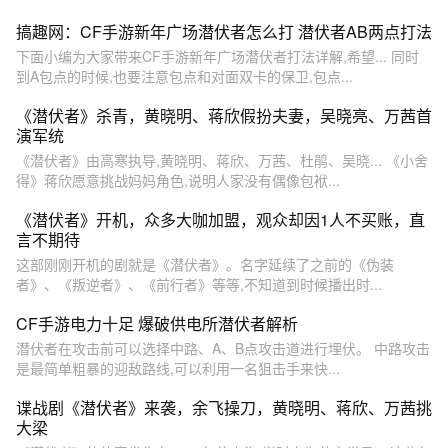
搞趣网：CF手游新年广场潜伏者怎么打 潜伏者AB两点打法
下面小编为大家带来CF手游新年广场潜伏者打法详解,希望... 同时
到A包点的时候,也要注意包点和对面双卡的保卫,包点...
《潜伏者》杀青，黄晓明、蒋欣假扮夫妻，吴晓亮、万茜首
演军统
《潜伏者》由高寒执导,黄晓明、蒋欣、万茜、杜鹃、吴晓... 《小舍
得》蒋欣愿意挑战妈妈角色,说明人家没有偶像包袱...
《潜伏者》开机，众多大咖加盟，观众却因1人不买账，直
言不期待
这部刚刚开机的剧就是《潜伏者》。名字延续了之前的《伪装
者》、《叛逆者》、《前行者》等等,不知道到时候播出时...
CF手游电力十足 爆破供电所潜伏者解析
潜伏者在攻击前可以选择中路、A、B点攻击道进行埋伏。 中路攻击
是最简单粗暴的迎敌路线,可以利用一名狙击手来快...
谍战剧《潜伏者》来袭，余飞操刀，黄晓明、蒋欣、万茜挑
大梁