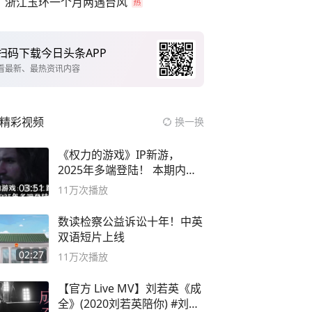
浙江玉环一个月两遇台风
扫码下载今日头条APP
看最新、最热资讯内容
精彩视频
换一换
《权力的游戏》IP新游，
2025年多端登陆！ 本期内容
概要
03:51
11万
次播放
数读检察公益诉讼十年！中英
双语短片上线
02:27
11万
次播放
【官方 Live MV】刘若英《成
全》(2020刘若英陪你) #刘若