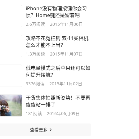
iPhone没有物理按键你会习
惯？Home键还是留着吧
2.6万
阅读
2015年11月06日
攻略不花冤枉钱 双·11买相机
怎么才能不上当？
1.3万
阅读
2015年11月07日
低电量模式之后苹果还可以如
何提升续航？
9376
阅读
2015年11月02日
干货集体拍照新姿势！不要再
傻傻站一排了
181
阅读
2016年06月09日
查看更多