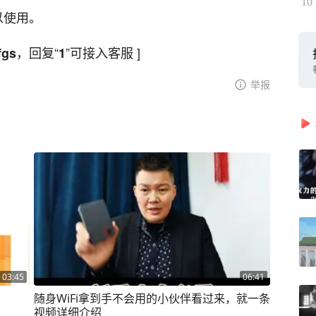
10
以使用。
，回复“
”可接入客服 ]
fgs
1
举报
03:45
06:41
随身WiFi拿到手不会用的小伙伴看过来，就一条
视频详细介绍