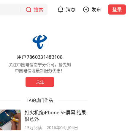
搜索
消息
发布
登录
用户7860331483108
关注中国电信南宁分公司，抢先知
中国电信晓最新服务优惠！
关注
TA的热门作品
打火机烧iPhone SE屏幕 结果
很意外
13万
阅读
2016年04月04日