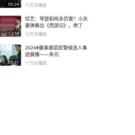
英 #成全
05:24
11万
次播放
综艺：琴瑟和鸣多厉害？小夫
妻弹奏出《西游记》，绝了
12:14
12万
次播放
2024#最美基层民警候选人事
迹展播——朱元
03:21
11万
次播放