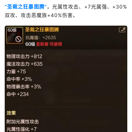
“圣裁之狂暴图腾”
，光属性攻击、+7光属强、+30%
双攻、攻击恶魔族+40%伤害。