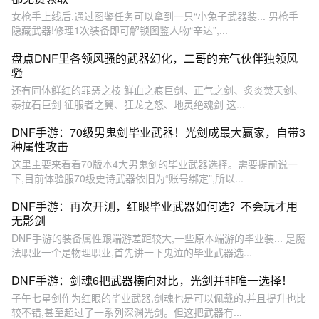
女枪手上线后,通过图鉴任务可以拿到一只“小兔子武器装... 男枪手
隐藏武器!修理1次装备即可解锁图鉴人物“辛达”,...
盘点DNF里各领风骚的武器幻化，二哥的充气伙伴独领风
骚
还有同体鲜红的罪恶之枝 鲜血之痕巨剑、正气之剑、炙炎焚天剑、
泰拉石巨剑 征服者之翼、狂龙之怒、地灵绝魂剑 这...
DNF手游：70级男鬼剑毕业武器！光剑成最大赢家，自带3
种属性攻击
这里主要来看看70版本4大男鬼剑的毕业武器选择。需要提前说一
下,目前体验服70级史诗武器依旧为“账号绑定”,所以...
DNF手游：再次开测，红眼毕业武器如何选？不会玩才用
无影剑
DNF手游的装备属性跟端游差距较大,一些原本端游的毕业装... 是魔
法职业一个是物理职业,首先讲一下鬼泣的毕业武器选...
DNF手游：剑魂6把武器横向对比，光剑并非唯一选择！
子午七星剑作为红眼的毕业武器,剑魂也是可以佩戴的,并且提升也比
较不错,甚至超过了一系列深渊光剑。但这把武器有...