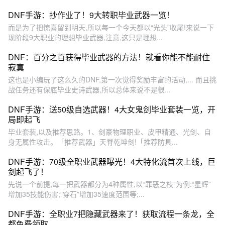
DNF手游：抄作业了！9大转职毕业武器一览！
而是为了把惊喜留到明天,所以每一个今天都以“光头”收尾!来说一下
现阶段9大职业的理想毕业武器,注意,这只是理想...
DNF：百分之百获得毕业武器的方法！就看你能不能耐住
寂寞
这也是小编玩了这么久的DNF,第一次觉得奖励丰富的活动,... 而且挑
战任务还有保底毕业史诗武器,所以总体来说不是很...
DNF手游：送50级自选武器！4大女鬼剑毕业套装一览，开
局即起飞
毕业套装,以及推荐思路。1、剑豪物理职业、皮甲精通、光剑、自
身无属性攻击。「推荐武器」天脊乾坤剑!「推荐防具...
DNF手游：70级全职业武器曝光！4大特化流首次上线，巨
剑起飞了！
先说一个前提,每一把武器都分为4种属性,以“罪恶之枝”为例:“星辉”
增加35技能伤害;“穿石”增加35速度范围等;...
DNF手游：全职业7把隐藏武器来了！获取流程一条龙，全
都免费领取