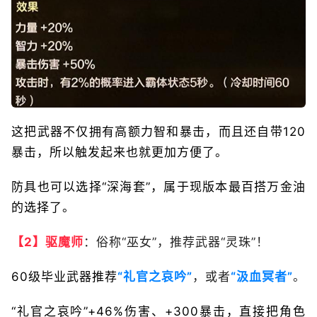
这把武器不仅拥有高额力智和暴击，而且还自带120
暴击，所以触发起来也就更加方便了。
防具也可以选择“深海套”，属于现版本最百搭万金油
的选择了。
【2】驱魔师
：俗称“巫女”，推荐武器“灵珠”！
60级毕业武器推荐
“礼官之哀吟”
，或者
“汲血冥者”
。
“礼官之哀吟”+46%伤害、+300暴击，直接把角色