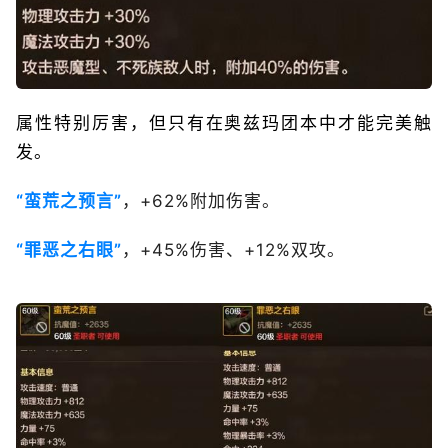
属性特别厉害，但只有在奥兹玛团本中才能完美触
发。
“蛮荒之预言”
，+62%附加伤害。
“罪恶之右眼”
，+45%伤害、+12%双攻。