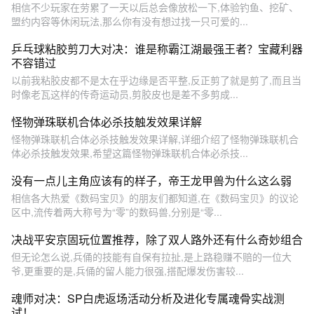
相信不少玩家在劳累了一天以后总会像放松一下,体验钓鱼、挖矿、
盟约内容等休闲玩法,那么你有没有想过找一只可爱的...
乒乓球粘胶剪刀大对决：谁是称霸江湖最强王者？宝藏利器
不容错过
以前我粘胶皮都不是太在乎边缘是否平整,反正剪了就是剪了,而且当
时像老瓦这样的传奇运动员,剪胶皮也是差不多剪成...
怪物弹珠联机合体必杀技触发效果详解
怪物弹珠联机合体必杀技触发效果详解,详细介绍了怪物弹珠联机合
体必杀技触发效果,希望这篇怪物弹珠联机合体必杀技...
没有一点儿主角应该有的样子，帝王龙甲兽为什么这么弱
相信各大热爱《数码宝贝》的朋友们都知道,在《数码宝贝》的议论
区中,流传着两大称号为“零”的数码兽,分别是“零...
决战平安京固玩位置推荐，除了双人路外还有什么奇妙组合
但无论怎么说,兵俑的技能有自保有拉扯,是上路稳赚不赔的一位大
爷,更重要的是,兵俑的留人能力很强,搭配爆发伤害较...
魂师对决：SP白虎返场活动分析及进化专属魂骨实战测
试！