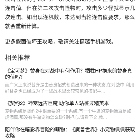
连击值。但在第二次攻击怪物时，攻击多少怪就显示几
次连击。如出现连机数，未达到当轮连击值要求，那么
就会重新计算。
更多假面破坏王攻略，敬请关注搞趣手机游戏。
相关推荐
《宝可梦》替身在对战中有何作用？牺牲HP换来的替身真
的值吗？
而广义上来说替身是由替身招式创造出来的一种状态,在对战中,利用
好替身也已经成为了一些战术里比较常见的搭配手...
《契约2》神宠远古巨魔 助你单人站桩过精英本
宠物系统是契约2中很重要的一个系统,有一个牛逼的宠物简直是如
虎添翼,那没有牛逼宠物怎么破?别担心,请看下文,教...
陪伴你在暗影界冒险的萌物：《魔兽世界》小宠物佩佩获取
攻略