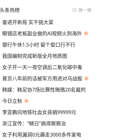
头条热榜
换一换
奋进开新局 实干挑大梁
眼镜店老板副业做的AI视频火到海外
银行午休1.5小时 留个窗口行不行
我国编制完成新版全月地质图
女子开一天一夜空调后二氧化碳中毒
普京八年前的话被军方用进对乌战报
韩媒：韩足协7场比赛性贿赂20名裁判
今日立秋
李亚鹏向地铁吐血女孩捐99999元
浙江宣传：“精日”病得狠狠治
女子利用漏洞0元薅走3000多件家电