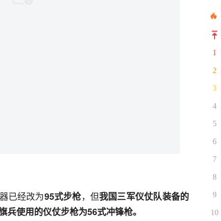
1
2
3
4
5
6
7
8
器已经改为
，但
95式步枪
我国三军仪仗队装备的
9
旗兵使用的仪仗步枪为56式冲锋枪。
10