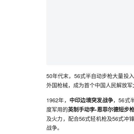
50年代末，56式半自动步枪大量投
外国枪械，成为首个中国人民解放军
1962年，
，56式
中印边境突发战争
度军用的
英制手动李-恩菲尔德短步
及火力，配合56式轻机枪及56式
战争。