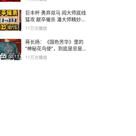
巨丰杯 勇弃双马 阎大师底线
猛攻 献卒催杀 潘大师精妙入
局
07:57
11万
次播放
蒋长扬：《国色芳华》里的
“神秘花鸟使”，到底是忠是
奸？
02:11
11万
次播放