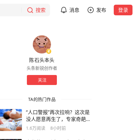
搜索
消息
发布
登录
陈石头本头
头条新锐创作者
关注
TA的热门作品
“人口警报”再次拉响？这次是
没人愿意再生了，专家奇葩建
议频出
1.6万
阅读
8小时前