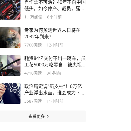
自作孽不可活？40年不向中国
低头，如今停产、裁员，落得
一地鸡毛
1.1万
阅读
8小时前
专家为何预测世界末日将在
2032年到来？
7700
阅读
12小时前
耗资84亿交付不出一辆车，员
工花5000万吃零食，被央视
痛批后破产
4710
阅读
8小时前
政治局定调“新支柱”！6万亿
产业浮出水面，谁会成为下一
个赢家
3587
阅读
11小时前
查看更多