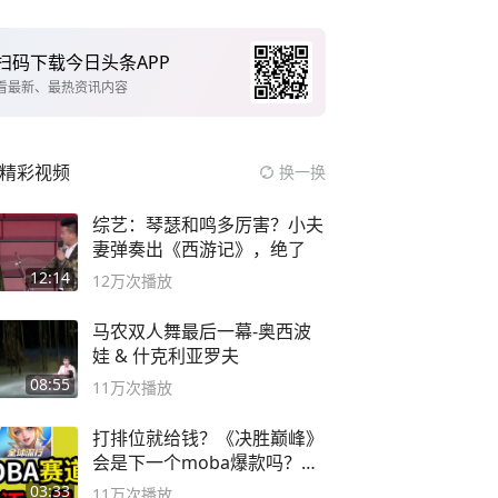
扫码下载今日头条APP
看最新、最热资讯内容
精彩视频
换一换
综艺：琴瑟和鸣多厉害？小夫
妻弹奏出《西游记》，绝了
12:14
12万
次播放
马农双人舞最后一幕-奥西波
娃 & 什克利亚罗夫
08:55
11万
次播放
打排位就给钱？《决胜巅峰》
会是下一个moba爆款吗？#
决胜巅峰
03:33
11万
次播放