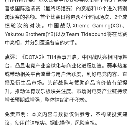
(TI14)将开赛。本次比赛中16支参赛队伍将争夺3个直接
晋级国际邀请赛（最终场馆赛）的资格和10个进入特别
淘汰赛的名额。首个比赛日将包含4个时间场次、2个成
绩轮次的对决。中国战队Xtreme Gaming(XG)、
Yakutou Brothers(YB)以及Team Tidebound将在比赛
中亮相，并分别遭遇各自的对手。
点评：
《DOTA2》TI14赛事开启，中国战队亮相国际舞
台，凸显电竞产业全球化与商业化进程加速。赛事热度
或带动相关平台流量与用户活跃度，利好电竞内容、直
播及衍生品市场。头部战队与赞助商品牌价值有望提
升，推动体育娱乐板块关注度。市场对电竞产业链持续
增长预期或增强，整体情绪趋于积极。
免责声明：本文内容与数据仅供参考，不构成投资建
议，使用前请核实。据此操作，风险自担。