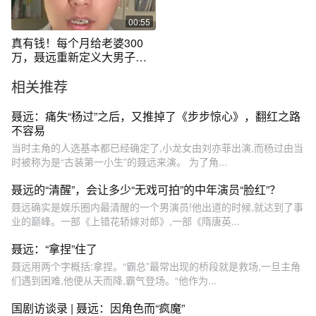
00:55
真有钱！每个月给老婆300
万，聂远重新定义大男子主
义 #热点新闻事件 #热点小助
相关推荐
手 #热搜话题 #聂远秦子越婚
姻家庭亲子综艺 #大男子主义
聂远：痛失“杨过”之后，又推掉了《步步惊心》，翻红之路
不容易
当时主角的人选基本都已经确定了,小龙女由刘亦菲出演,而杨过由当
时被称为是“古装第一小生”的聂远来演。 为了角...
聂远的“清醒”，会让多少“无戏可拍”的中年演员“脸红”？
聂远确实是娱乐圈内最清醒的一个男演员!他出道的时候,就达到了事
业的巅峰。一部《上错花轿嫁对郎》,一部《隋唐英...
聂远：“拿捏”住了
聂远用两个字概括:拿捏。“霸总”最常出现的桥段就是救场,一旦主角
们遇到困难,他便从天而降,霸气登场。“他作为...
国剧访谈录 | 聂远：因角色而“疯魔”