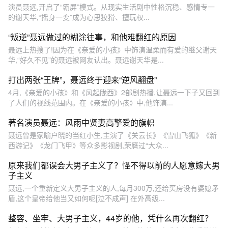
演员聂远,开启了“霸屏”模式。从现实生活剧中性格沉稳、感情专一
的谢天华,“摇身一变”成为心思狡猾、擅玩权...
“叛逆”聂远做过的糊涂往事，和他难翻红的原因
聂远上热搜了!因为在《亲爱的小孩》中饰演温柔而有爱的继父谢天
华,“好久不见”的聂远被网友认出。聂远谢天华是...
打出两张“王牌”，聂远终于迎来“逆风翻盘”
4月,《亲爱的小孩》和《风起陇西》2部剧热播,让聂远一下子又回到
了人们的视线范围内。在《亲爱的小孩》中,他饰演...
著名演员聂远：风雨中贤妻高擎爱的旗帜
聂远曾是家喻户晓的当红小生,主演了《关云长》《雪山飞狐》《新
西游记》《龙门飞甲》等众多影视剧,荣膺过“大众...
原来我们都误会大男子主义了？怪不得以前的人愿意嫁大男
子主义
聂远,一个重新定义大男子主义的人,每月300万,还给买房没有婆媳矛
盾,这个皇帝给他当又如何呢[泣不成声] 在外高级...
整容、坐牢、大男子主义，44岁的他，凭什么再次翻红？