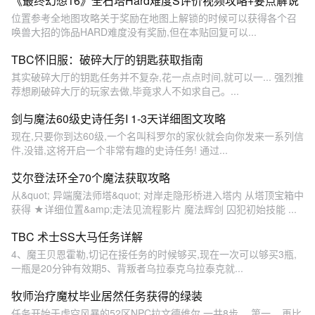
《最终幻想16》全石塔Hard难度S评价视频攻略+要点解说
位置参考全地图攻略关于奖励在地图上解锁的时候可以获得各个召
唤兽大招的饰品HARD难度没有奖励,但在本贴回复可以...
TBC怀旧服：破碎大厅的钥匙获取指南
其实破碎大厅的钥匙任务并不复杂,花一点点时间,就可以一... 强烈推
荐想刷破碎大厅的玩家去做,毕竟求人不如求自己。...
剑与魔法60级史诗任务I 1-3天详细图文攻略
现在,只要你到达60级,一个名叫科罗尔的家伙就会向你发来一系列信
件,没错,这将开启一个非常有趣的史诗任务! 通过...
艾尔登法环全70个魔法获取攻略
从&quot; 异端魔法师塔&quot; 对岸走隐形桥进入塔内 从塔顶宝箱中
获得 ★详细位置&amp;走法见流程影片 魔法辉剑 囚犯初始技能 ...
TBC 术士SS大马任务详解
4、魔王贝恩霍勒,切记在接任务的时候够买,现在一次可以够买3瓶,
一瓶是20分钟有效期5、背叛者乌拉泰克乌拉泰克就...
牧师治疗魔杖毕业居然任务获得的绿装
任务开始于虚空风暴的52区NPC拉文德维尔,一共8步。 第一... 再比