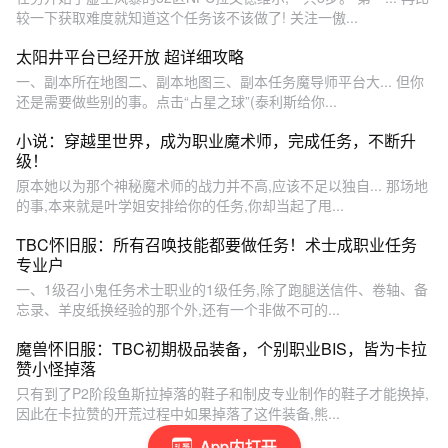
较一下获取难度就知道这个任务该不该做了! 关注一傲...
太阳井平台已经开放 超详细攻略
一、副本所在地图二、副本地图三、副本任务魔导师平台大... 但你
还是需要做些别的事。点击“占星之球”(泰利斯给你...
小说：穿越里世界，成为职业魔术师，完成任务，不断升
级！
原本她以为那个神秘魔术师的战力并不高,应该不足以独自... 那场地
的事,本来就是叶学姐安排给你的任务,你却当起了甩...
​TBC怀旧服：所有召唤技能都要做任务！术士成职业任务
专业户
一、1级召小鬼任务术士职业的1级任务,除了跑腿送信件、卷轴、备
忘录、羊皮纸换经验的那个外,还有一个非做不可的...
魔兽怀旧服：TBC初期极品装备，个别职业BIS，皆为卡拉
赞小怪掉落
只有到了P2阶段鱼斯拉掉落的鞋子和制皮专业制作的鞋子才能换掉,
因此在卡拉赞的开荒过程中如果掉落了这件装备,熊...
App内打开