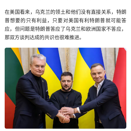
在美国看来，乌克兰的领土和他们没有直接关系，特朗
普想要的只有利益，只要对美国有利特朗普就可能答
应，但问题是特朗普答应了乌克兰和欧洲国家不答应，
那双方谈判达成的共识也很难推进。