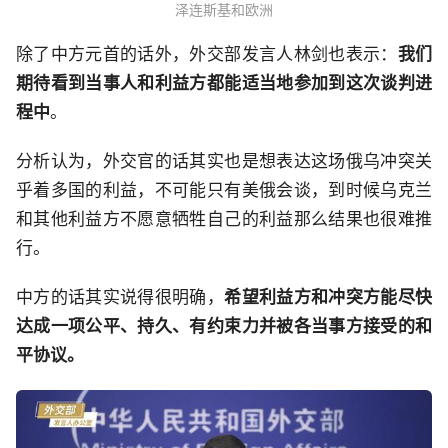
泽连斯基和欧洲
除了中方元首的话外，外交部发言人林剑也表示：
我们
期待看到当事人和利益方都能适当地参加到这次谈判进
程中
。
分析认为，外交官的话其实也是想表达这场俄乌冲突关
乎着多国的利益，不可能只有美俄会谈，到时候乌克兰
和其他利益方不愿意牺牲自己的利益那么结果也很难推
行。
中方的话其实说得很明确，
希望利益方和冲突方能尽快
达成一项公平、持久、有约束力并被各当事方接受的和
平协议。