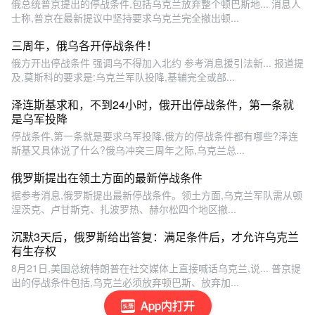
俄总统普京提出的停战条件,包括乌克兰放弃整个顿巴斯地... 消息人
士称,普京在最新提议中坚持要求乌克兰完全撤出顿...
三周年，俄乌各开停战条件！
俄方开出停战条件 强调乌不得加入北约 参考消息援引法新... 报道提
及,莫斯科的要求是:乌克兰军队投降,基辅完全或部...
泽连斯基求和，不到24小时，俄开出停战条件，第一条就
是乌军投降
停战条件,第一条就是要求乌军投降,俄方的停战条件都有哪些?泽连
斯基又具体说了什么?俄乌冲突三周年之际,乌克兰总...
俄罗斯提出在领土方面的最新停战条件
据参考消息,俄罗斯提出最新停战条件。领土方面,乌克兰军队需从顿
涅茨克、卢甘斯克、扎波罗热、赫尔松四个地区撤...
沉默3天后，俄罗斯给出答复：满足条件后，才允许乌克兰
有生存权
8月21日,美国总统特朗普在社交媒体上直接喊话乌克兰,说... 普京提
出的停战条件包括,乌克兰必须放弃顿巴斯、放弃加...
App内打开