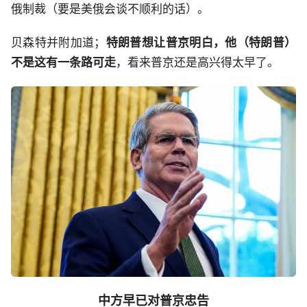
俄制裁（要是美俄会谈不顺利的话）。
贝森特并附加道；
特朗普想让普京明白，他（特朗普）
不是这有一条路可走
，看来普京还是高兴得太早了。
中方早已对普京忠告