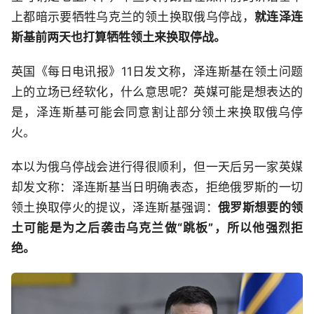
上都暗示要牺牲乌克兰的领土换取俄乌停战，
就连泽连
斯基前两天也打算牺牲领土来换取停战。
英国《每日电讯报》11日发文称，泽连斯基在领土问题
上的立场已经软化，什么意思呢？英媒可能是想表达的
是，泽连斯基可能会同意割让部分领土来换取俄乌停
火。
本以为俄乌停战会进行得很顺利，但一天后另一家英媒
却发文称：泽连斯基当日明确表态，拒绝俄罗斯的一切
领土换取停火的提议，泽连斯基强调：
俄罗斯想要的领
土可能是为之后袭击乌克兰做“跳板”，所以他强烈拒
绝。