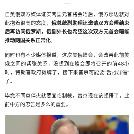
自美俄双方媒体证实两国元首将会晤后，俄方那边就对
此抱着很高的态度，
俄总统副助理还邀请双方会晤结束
后再访问俄罗斯，俄副外长也希望这次双方元首会晤能
推动两国关系正常化
。
同时也有不少媒体报道，这次美俄峰会，会改善此前美
俄之间的紧张关系，没想到在峰会即将召开的前48小
时，特朗普政府摊牌了，接下来普京可能要“舌战群儒”
了。
毕竟不同意停火就要面临制裁，普京现在该顿悟了，此
前中方的忠告是多么的重要。