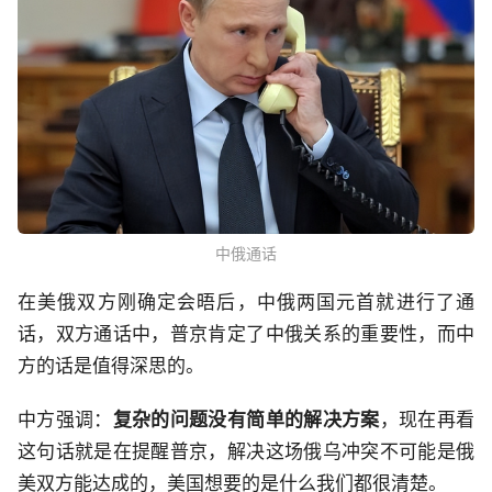
中俄通话
在美俄双方刚确定会晤后，中俄两国元首就进行了通
话，双方通话中，普京肯定了中俄关系的重要性，而中
方的话是值得深思的。
中方强调：
复杂的问题没有简单的解决方案
，现在再看
这句话就是在提醒普京，解决这场俄乌冲突不可能是俄
美双方能达成的，美国想要的是什么我们都很清楚。