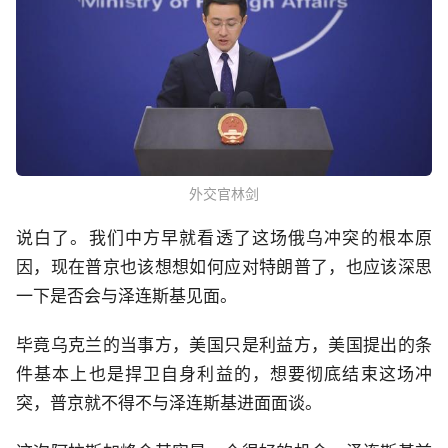
外交官林剑
说白了。我们中方早就看透了这场俄乌冲突的根本原
因，现在普京也该想想如何应对特朗普了，也应该深思
一下是否会与泽连斯基见面。
毕竟乌克兰的当事方，美国只是利益方，美国提出的条
件基本上也是捍卫自身利益的，想要彻底结束这场冲
突，普京就不得不与泽连斯基进面面谈。