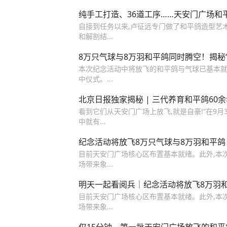
纯手工打造、36道工序……天安门广场和
自接到任务以来,卢征远专门做了和平鸽造型艺
和解剖结...
8万只气球与8万羽和平鸽同时腾空！揭秘
本次纪念活动中将放飞的和平鸽与气球已基本就
中仪式。...
北京日报独家揭秘 | 三代养育和平鸽60
看到它们从天安门广场上放飞,就是自豪!”在9月
中就有...
纪念活动将放飞8万只气球与8万羽和平鸽
目前天安门广场核心区布置基本就绪。此外,本
场带来象...
明天一起看阅兵｜纪念活动将放飞8万羽
目前天安门广场核心区布置基本就绪。此外,本
场带来象...