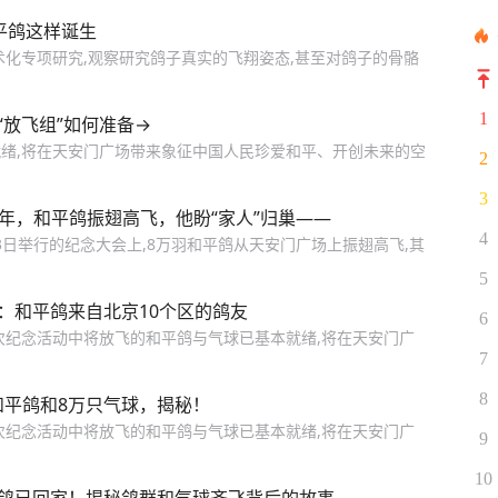
平鸽这样诞生
术化专项研究,观察研究鸽子真实的飞翔姿态,甚至对鸽子的骨骼
1
“放飞组”如何准备→
绪,将在天安门广场带来象征中国人民珍爱和平、开创未来的空
2
3
余年，和平鸽振翅高飞，他盼“家人”归巢——
4
3日举行的纪念大会上,8万羽和平鸽从天安门广场上振翅高飞,其
5
：和平鸽来自北京10个区的鸽友
6
次纪念活动中将放飞的和平鸽与气球已基本就绪,将在天安门广
7
8
和平鸽和8万只气球，揭秘！
次纪念活动中将放飞的和平鸽与气球已基本就绪,将在天安门广
9
10