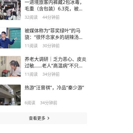
一进境旅客内裤藏2包冰毒，
毛重（含包装）6.3克，被海
关查获
32
阅读
44分钟前
被媒体称为“菲奖绿叶”的马
骁：“很怀念家乡的胡辣汤、
烧饼”
11
阅读
30分钟前
养老大调研｜乏力恶心、皮炎
过敏……老人“高温病”不只是
中暑
11
阅读
34分钟前
热游“汪曾祺”，冷品“秦少游”
6
阅读
34分钟前
查看更多