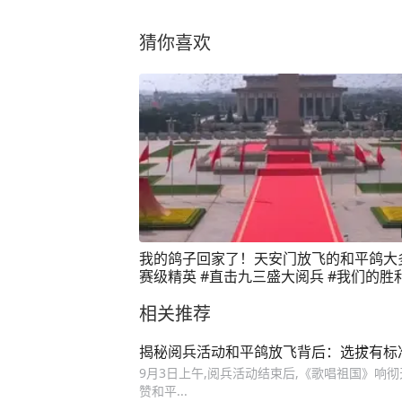
猜你喜欢
我的鸽子回家了！天安门放飞的和平鸽大
赛级精英 #直击九三盛大阅兵 #我们的
相关推荐
揭秘阅兵活动和平鸽放飞背后：选拔有标准
9月3日上午,阅兵活动结束后,《歌唱祖国》响彻
赞和平...