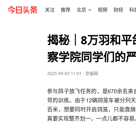
关注
推荐
北京
视频
财经
科
揭秘｜8万羽和平
察学院同学们的
2025-09-03 11:01
·
京报网
参与鸽子放飞任务的，是670余名
苛的训练。由于12辆鸽笼车被分列
百米，想要同时开启鸽笼，只能靠旗
真要实现整齐划一，一点儿都不容易