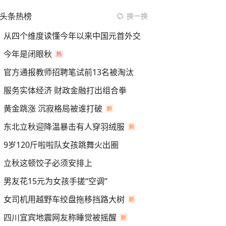
头条热榜
换一换
从四个维度读懂今年以来中国元首外交
今年是闭眼秋
官方通报教师招聘笔试前13名被淘汰
服务实体经济 财政金融打出组合拳
黄金跳涨 沉寂格局被谁打破
东北立秋迎降温暴击有人穿羽绒服
9岁120斤啦啦队女孩跳舞火出圈
立秋这顿饺子必须安排上
男友花15元为女孩手搓“空调”
女司机用越野车绞盘拖移挡路大树
四川宜宾地震网友称睡觉被摇醒