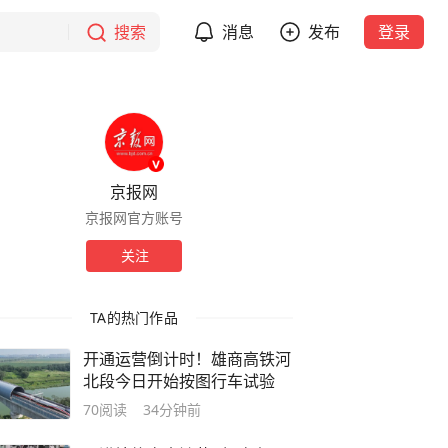
搜索
消息
发布
登录
京报网
京报网官方账号
关注
TA的热门作品
开通运营倒计时！雄商高铁河
北段今日开始按图行车试验
70
阅读
34分钟前