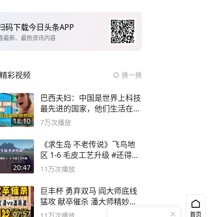
扫码下载今日头条APP
看最新、最热资讯内容
精彩视频
换一换
巴西夫妇：中国是世界上科技
最先进的国家，他们生活在
2999年
18:10
7万
次播放
《求生岛 不老传说》飞鸟地
区 1-6 毛皮工艺升级 #还得是
主机大作
20:47
11万
次播放
巨丰杯 勇弃双马 阎大师底线
猛攻 献卒催杀 潘大师精妙入
局
07:57
首页
11万
次播放