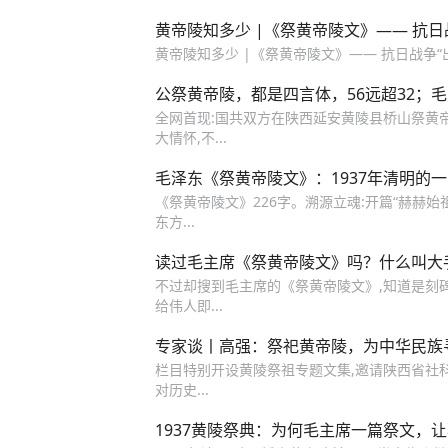
黄帝陵知多少 |《祭黄帝陵文》—— 抗日
黄帝陵知多少 |《祭黄帝陵文》—— 抗日战争“
公祭黄帝陵，都是四言体，56远超32；毛
全网首现:国共双方在陕西延安黄陵县桥山祭黄帝
大情怀,不...
毛泽东《祭黄帝陵文》：1937年清明的
《祭黄帝陵文》226字。溯源立魂:开篇“赫赫始
东方...
读过毛主席《祭黄帝陵文》吗？什么叫大
不过却搜到毛主席的《祭黄帝陵文》,知道是刻碑立
给伟人即...
专家谈丨高强：祭祀黄帝陵，为中华民族
栏目特别开设黄陵祭祖专题文集,邀请陕西省社科院
对历史...
1937黄陵祭典：为何毛主席一篇祭文，