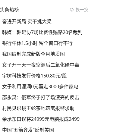
头条热榜
换一换
奋进开新局 实干挑大梁
韩媒：韩足协7场比赛性贿赂20名裁判
银行午休1.5小时 留个窗口行不行
我国编制完成新版全月地质图
女子开一天一夜空调后二氧化碳中毒
宇树科技发行价格150.80元/股
女子利用漏洞0元薅走3000多件家电
邵永灵：俄军终于打了场漂亮的反击
村民见眼镜王蛇茶地筑窝报警求助
余承东口误将24999元电脑报成2499
中国“五箭齐发”反制美国