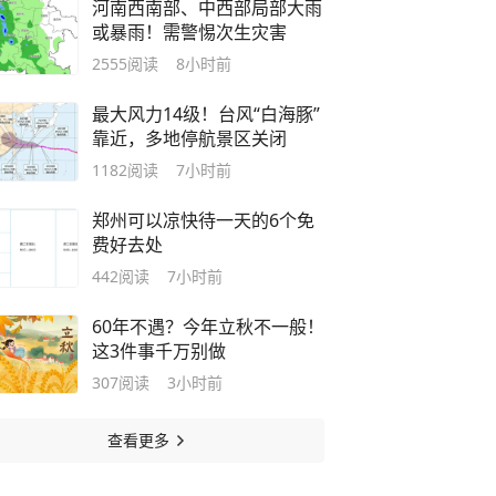
河南西南部、中西部局部大雨
或暴雨！需警惕次生灾害
2555
阅读
8小时前
最大风力14级！台风“白海豚”
靠近，多地停航景区关闭
1182
阅读
7小时前
郑州可以凉快待一天的6个免
费好去处
442
阅读
7小时前
60年不遇？今年立秋不一般！
这3件事千万别做
307
阅读
3小时前
查看更多