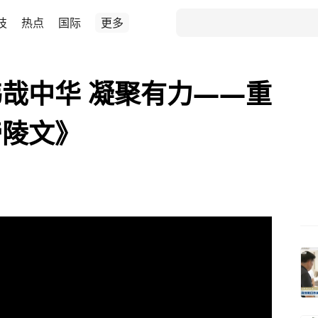
技
热点
国际
更多
哉中华 凝聚有力——重
帝陵文》