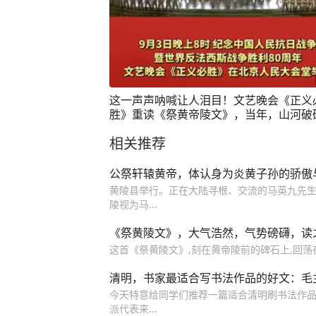
这一声声呐喊让人泪目！文艺晚会《正义
胜》重读《祭黄帝陵文》，当年，山河破
民族危亡，中华儿女誓死不当亡国奴。今
相关推荐
读此文，仍振聋发聩！
公祭轩辕黄帝，体认身为炎黄子孙的骄傲
黄陵县举行。正在大陆寻根、交流的马英九先生
陵视为马...
《祭黄陵文》，大气浩然，气势磅礴，读
这首《祭黄陵文》,刻在黄帝陵前的碑石上,回荡
清明，书家最适合写书法作品的好文：毛
今天特意给同学们推荐一篇适合清明刷书法作品的
派代表来...