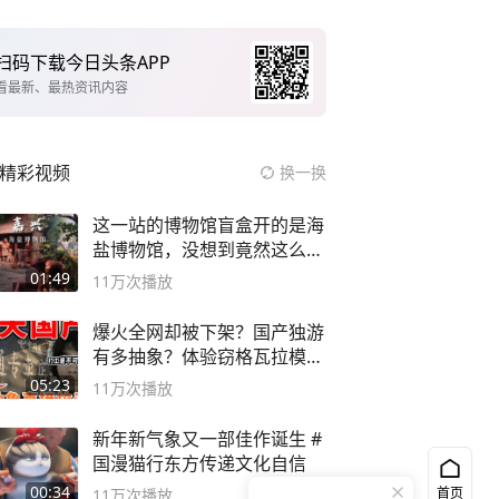
扫码下载今日头条APP
看最新、最热资讯内容
精彩视频
换一换
这一站的博物馆盲盒开的是海
盐博物馆，没想到竟然这么好
逛！
01:49
11万
次播放
爆火全网却被下架？国产独游
有多抽象？体验窃格瓦拉模拟
器！
05:23
11万
次播放
新年新气象又一部佳作诞生 #
国漫猫行东方传递文化自信
00:34
首页
11万
次播放