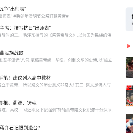
战争“出师表”
出师表” #癸卯年清明节公祭轩辕黄帝#
主席：撰写抗日“出师表”
陵时的三... 毛泽东撰写的《祭黄帝陵文》,以为国为民族的伟
一曲民族战歌
祖,吾华肇造”八句,浓缩黄帝统一华夏、创制文明的史诗,以“雄立
手笔！建议列入高中教材
于黄帝... 所以祭文的历史意义非常大! 其二: 祭文是伟人写
寻根、溯源、铸魂
、高校... 习近平总书记强调“轩辕黄帝陵文化积淀十分深厚,
让蒋介石记恨到退台？