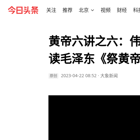
关注
推荐
北京
视频
财经
科
黄帝六讲之六：伟
读毛泽东《祭黄
2023-04-22 08:52
·
大象新闻
原创