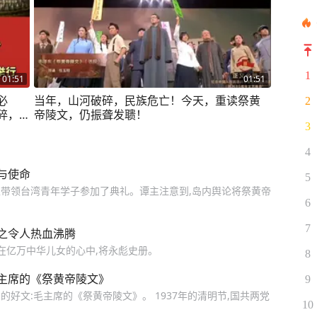
1
01:51
01:51
必
当年，山河破碎，民族危亡！今天，重读祭黄
2
碎，
帝陵文，仍振聋发聩！
3
天重
4
与使命
5
带领台湾青年学子参加了典礼。谭主注意到,岛内舆论将祭黄帝
6
7
之令人热血沸腾
在亿万中华儿女的心中,将永彪史册。
8
主席的《祭黄帝陵文》
9
好文:毛主席的《祭黄帝陵文》。 1937年的清明节,国共两党
10