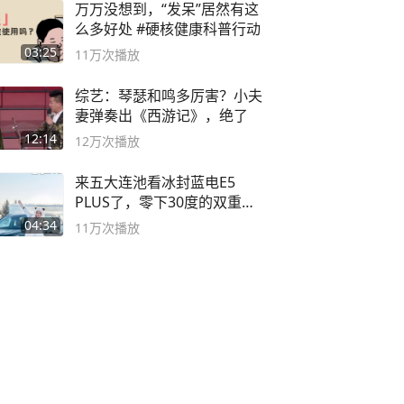
万万没想到，“发呆”居然有这
么多好处 #硬核健康科普行动
03:25
11万
次播放
综艺：琴瑟和鸣多厉害？小夫
妻弹奏出《西游记》，绝了
12:14
12万
次播放
来五大连池看冰封蓝电E5
PLUS了，零下30度的双重冰
封40小时全录
04:34
11万
次播放