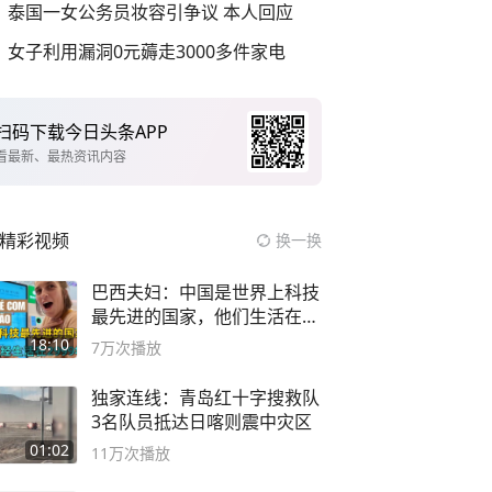
泰国一女公务员妆容引争议 本人回应
女子利用漏洞0元薅走3000多件家电
扫码下载今日头条APP
看最新、最热资讯内容
精彩视频
换一换
巴西夫妇：中国是世界上科技
最先进的国家，他们生活在
2999年
18:10
7万
次播放
独家连线：青岛红十字搜救队
3名队员抵达日喀则震中灾区
01:02
11万
次播放