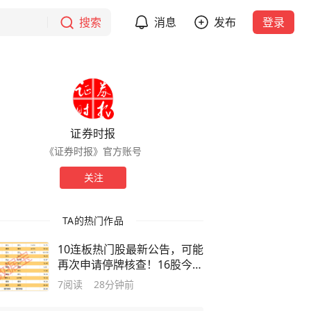
搜索
消息
发布
登录
证券时报
《证券时报》官方账号
关注
TA的热门作品
10连板热门股最新公告，可能
再次申请停牌核查！16股今日
获买入型评级
7
阅读
28分钟前