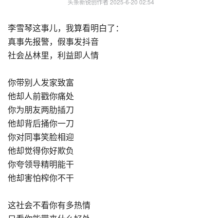
头条新锐创作者
 2025-6-20 02:54
李雪琴这事儿，我算看明白了：
真事先报警，假事发抖音
社会丛林里，利益即人情
你带别人发家致富
他却人前戳你痛处
你为朋友两肋插刀
他却背后捅你一刀
你对同事笑脸相迎
他却觉得你好欺负
你夸领导精明能干
他却害怕榨你不干
这社会不看你有多热情