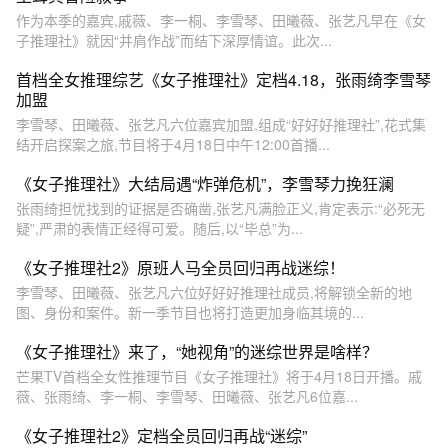
作为本季的嘉宾,戚薇、李一桐、李雪琴、田曦薇、张艺凡早在《女
子推理社》就因“并肩作战”而结下深厚情谊。此次...
首档全女推理综艺《女子推理社》定档4.18，张雨绮李雪琴
加盟
李雪琴、田曦薇、张艺凡六位嘉宾加盟,组成“好好好推理社”,花式集
结开启探案之旅,节目将于4月18日中午12:00首播...
《女子推理社》大结局遇“炸弹危机”，李雪琴力挽狂澜
张雨绮担忧找到的证据是否确凿,张艺凡满脸正义,肯定表示:“必死无
疑”,严肃的表情正经得可爱。随后,以“毕总”为...
《女子推理社2》原班人马全员回归再战迷综！
李雪琴、田曦薇、张艺凡六位好好好推理社成员,将解锁全新的地
图、身份和案件。新一季节目也将打造更加身临其境的...
《女子推理社》来了，“她视角”的迷综世界是啥样？
芒果TV首档全女性推理节目《女子推理社》将于4月18日开播。戚
薇、张雨绮、李一桐、李雪琴、田曦薇、张艺凡6位嘉...
《女子推理社2》定档全员回归再战“迷综”