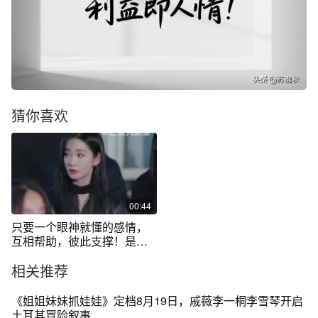
猜你喜欢
00:44
只要一个眼神就懂的感情，
互相帮助，彼此支撑！是温
柔美好的女孩子啊#李雪琴 #
相关推荐
张艺凡 #女子推理社
《姐姐妹妹抓娃娃》定档8月19日，戚薇李一桐李雪琴开启
土耳其冒险叙事