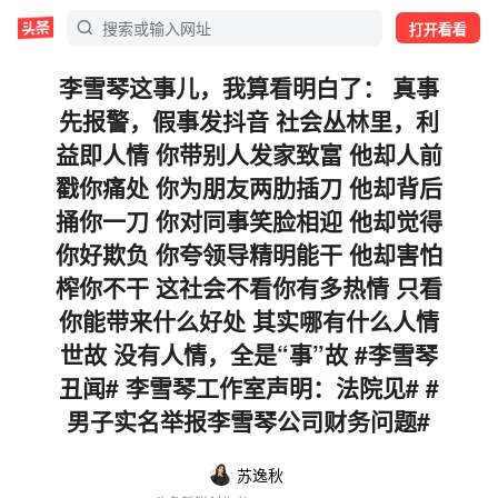
打开看看
李雪琴这事儿，我算看明白了： 真事
先报警，假事发抖音 社会丛林里，利
益即人情 你带别人发家致富 他却人前
戳你痛处 你为朋友两肋插刀 他却背后
捅你一刀 你对同事笑脸相迎 他却觉得
你好欺负 你夸领导精明能干 他却害怕
榨你不干 这社会不看你有多热情 只看
你能带来什么好处 其实哪有什么人情
世故 没有人情，全是“事”故 #李雪琴
丑闻# 李雪琴工作室声明：法院见# #
男子实名举报李雪琴公司财务问题#
苏逸秋