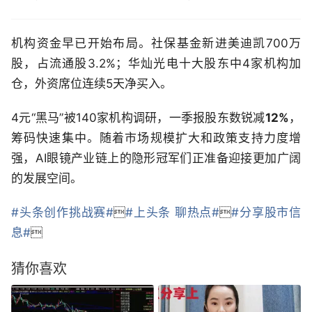
机构资金早已开始布局。社保基金新进美迪凯700万
股，占流通股3.2%；华灿光电十大股东中4家机构加
仓，外资席位连续5天净买入。
4元“黑马”被140家机构调研，一季报股东数锐减
12%
，
筹码快速集中。随着市场规模扩大和政策支持力度增
强，AI眼镜产业链上的隐形冠军们正准备迎接更加广阔
的发展空间。
#头条创作挑战赛#

#上头条 聊热点#

#分享股市信
息#

猜你喜欢