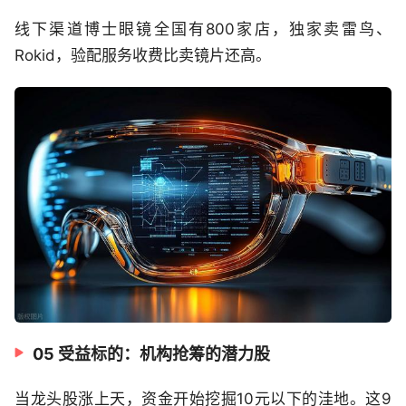
线下渠道博士眼镜全国有800家店，独家卖雷鸟、
Rokid，验配服务收费比卖镜片还高。
05 受益标的：机构抢筹的潜力股
当龙头股涨上天，资金开始挖掘10元以下的洼地。这9