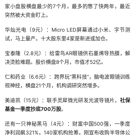
家小盘股横盘最少的7个月，最多的憋了快两年，最近
突然被大资金盯上。
华灿光电（9元）：Micro LED屏幕通过小米、字节测
试，马上量产。十大股东里4家是新进或加仓。
宝泰隆（2.8元）：给雷鸟AR眼镜供石墨烯导热膜，解
决烫脸难题。股价横盘8个月，市值才52亿。
仁和药业（6.6元）：跨界玩“黑科技”，脑电波眼镜训练
视神经，横盘21个月，机构调研突然增多。
美迪凯（15元）：联手灵犀微光研发光波导镜片，
社保
基金一季度抄底700万股
。
还有一只神秘黑马（4元）：财富中国500强，一季度
净利润飙321%，140家机构抢筹。刚宣布收购半导体公