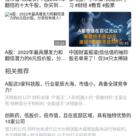
翻倍的十大牛股，你买到了
习 #财经 #教育 #股票
吗？
05:24
00:45
A股：2022年最具爆发力和
中国财富报道|低估值的袖珍
翻倍潜力的6元低价股，分享
股名单来了！仅34只太稀缺
给有缘人！
相关推荐
A股这3家科技股，行业星辰大海，市值小，具备全球竞争
力！
沃特股份:LCP 材料全球 “产能王”,人形机器人的 “骨骼材料”主营业
务:特种高分子材料的 “全能选手”沃特股份...
创新药，低股价，低市值，且在底部区域，具有独特优势的
10家公司
潜力的公司,同时也未进行过大比例送股大幅增加股本进行除权的。
本文特梳理一批这样低股价,小于50亿元的低市值,...