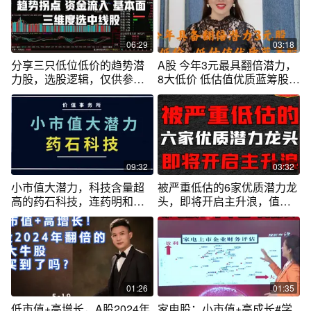
06:29
03:18
分享三只低位低价的趋势潜
A股 今年3元最具翻倍潜力，
力股，选股逻辑，仅供参考
8大低价 低估值优质蓝筹股～
可举一反三
收藏
09:32
03:32
小市值大潜力，科技含量超
被严重低估的6家优质潜力龙
高的药石科技，连药明和康
头，即将开启主升浪，值得
龙都离不开它
收藏研究
01:26
01:35
低市值+高增长，A股2024年
家电股：小市值+高成长#学