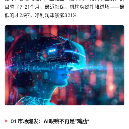
盘憋了7-21个月，最近社保、机构突然扎堆进场——最
低的才2块7，净利润却暴涨321%。
01 市场爆发：AI眼镜不再是“鸡肋”