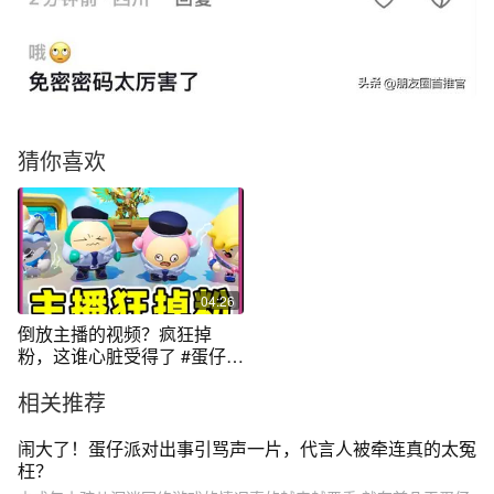
猜你喜欢
04:26
倒放主播的视频？疯狂掉
粉，这谁心脏受得了 #蛋仔派
对
相关推荐
闹大了！蛋仔派对出事引骂声一片，代言人被牵连真的太冤
枉？