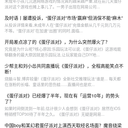
未成年小孩儿沉迷网络游戏的情况真的越来越严重,就在前几天蛋仔
派对这个游戏也摊上事儿了。一男子出现在网易公司...
及时语丨屡遭投诉，“蛋仔派对”市场“赢麻”但消保不能“麻木”
从投诉详情来看,未成年人在“蛋仔派对”充值金额从几千元到几万元
不等。“蛋仔派对”在加速“出圈”的同时,面临...
开局差点凉了的《蛋仔派对》，为什么突然爆火了？
究竟是为什么呢?核心原因:乐园玩法可以说,《蛋仔派对》这游戏能
够翻身的最大原因就是乐园玩法,让玩家能自己DIY地...
少帮主和刘小怂共同直播玩《蛋仔派对》，全程高能笑点不
断！
烧脑斗智,博弈较量!《蛋仔派对》全新社交推理玩法“谁是... 每天都
在涨粉的长喵、童话里的悲伤蛙......直播间也是欢...
《蛋仔派对》已经爆了半年，现在有「运营10年」的势头
了？
如果时间倒流到一年前,估计很少人会想到《蛋仔派对》居然在iOS
畅销榜TOP30待了半年之久。《蛋仔派对》无疑是网易...
中国boy和某幻君蛋仔派对上演西天取经名场面？魔音绕梁