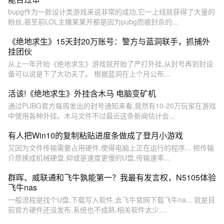
bupg作为一款设计类游戏来说非常的成功,它一上线就获得了大量的
粉丝,甚至前LOL主播某某开都是因为pubg而被封杀的...
《绝地求生》15天封20万账号：警方与蓝洞联手，抓捕外
挂团伙
从上一年开始《绝地求生》游戏就开始了严打外挂,从封号再到封设
备可以说是下了大功夫了。 根据蓝洞在上个月公布...
活该!《绝地求生》外挂含木马 电脑变矿机
通过PUBG官方每周发出的封号通知来看,竟然有10-20万玩家在游戏
中使用各种外挂。木马文件不过最近这条新闻估计会...
有人把Win10的复制粘贴进度条做成了登月小游戏
又因为文件传输需要占用硬件,使得电脑上正在运行的程序... 把传输
介质换成机械硬盘,抑或是速度更慢的U盘,传输速率...
群晖、威联通和飞牛孰能第一？我最有发言权，N5105体验
飞牛nas
一般流程是找个U盘,下载写入软件,去飞牛官网下载飞牛na... 就是目
前官方硬件还没发布,系统也不成熟,相关软件太少,...