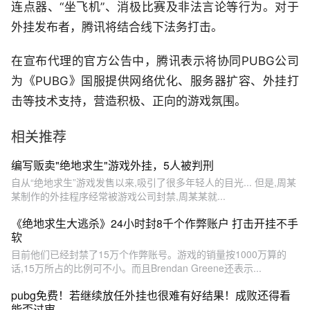
连点器、“坐飞机”、消极比赛及非法言论等行为。对于
外挂发布者，腾讯将结合线下法务打击。
在宣布代理的官方公告中，腾讯表示将协同PUBG公司
为《PUBG》国服提供网络优化、服务器扩容、外挂打
击等技术支持，营造积极、正向的游戏氛围。
相关推荐
编写贩卖"绝地求生"游戏外挂，5人被判刑
自从“绝地求生”游戏发售以来,吸引了很多年轻人的目光... 但是,周某
某制作的外挂程序经常被游戏公司封禁,周某某就...
《绝地求生大逃杀》24小时封8千个作弊账户 打击开挂不手
软
目前他们已经封禁了15万个作弊账号。游戏的销量按1000万算的
话,15万所占的比例可不小。而且Brendan Greene还表示...
pubg免费！若继续放任外挂也很难有好结果！成败还得看
能否过审