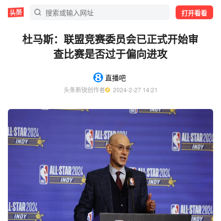
打开看看
杜马斯：联盟竞赛委员会已正式开始审
查比赛是否过于偏向进攻
直播吧
头条新锐创作者
  2024-2-27 14:21